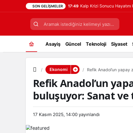
Kalp Krizi Sonucu Hayatın
17:49
SON GELIŞMELER
Asayiş
Güncel
Teknoloji
Siyaset
Ekonomi
Refik Anadol’un yapay ze
Refik Anadol’un yapa
buluşuyor: Sanat ve t
17 Kasım 2025, 14:00
yayınlandı