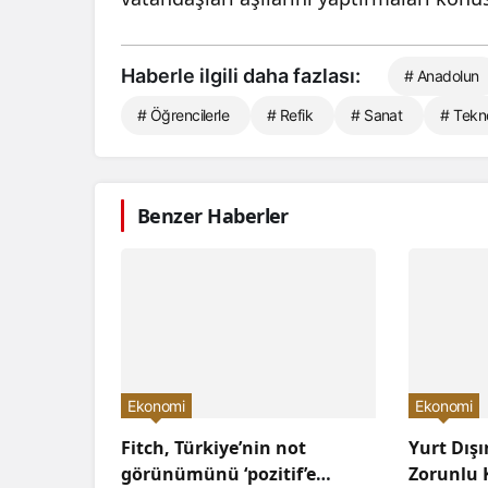
Haberle ilgili daha fazlası:
# Anadolun
# Öğrencilerle
# Refik
# Sanat
# Tekno
Benzer Haberler
Ekonomi
Ekonomi
Fitch, Türkiye’nin not
Yurt Dış
görünümünü ‘pozitif’e
Zorunlu K