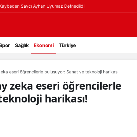
ı Kaybeden Savcı Ayhan Uyumaz Defnedildi
Spor
Sağlık
Ekonomi
Türkiye
ka eseri öğrencilerle buluşuyor: Sanat ve teknoloji harikası!
y zeka eseri öğrencilerle
eknoloji harikası!