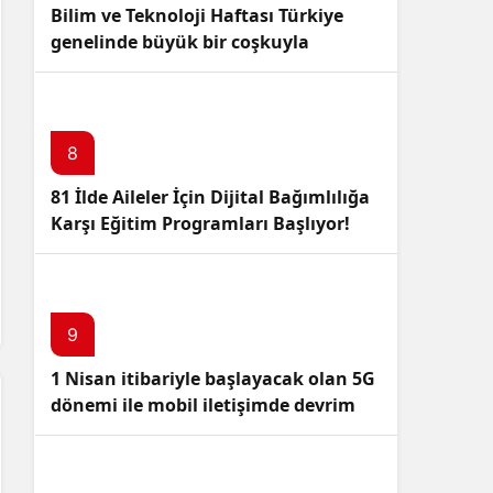
Bilim ve Teknoloji Haftası Türkiye
genelinde büyük bir coşkuyla
kutlandı: İşte Etkinlikler ve
Kutlamalar!
8
81 İlde Aileler İçin Dijital Bağımlılığa
Karşı Eğitim Programları Başlıyor!
9
1 Nisan itibariyle başlayacak olan 5G
dönemi ile mobil iletişimde devrim
başlıyor!