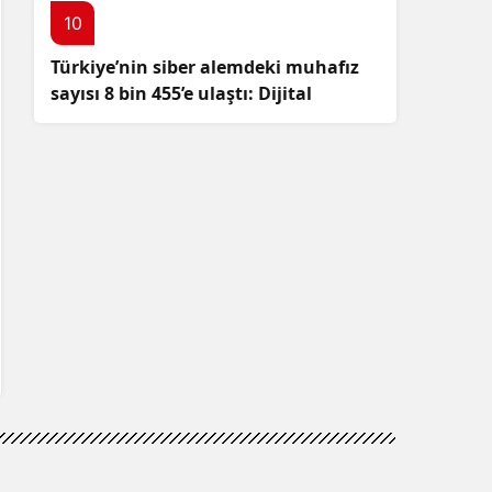
10
Türkiye’nin siber alemdeki muhafız
sayısı 8 bin 455’e ulaştı: Dijital
güvenliğimizi korumak için
çalışmalar artıyor!