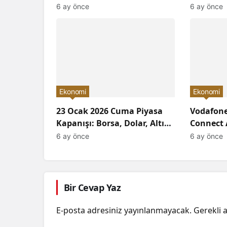
çevirdi ve yatırımcıların
Arttırıld
6 ay önce
6 ay önce
ilgisini çekti!
Neler Ol
Ekonomi
Ekonomi
23 Ocak 2026 Cuma Piyasa
Vodafone
Kapanışı: Borsa, Dolar, Altın
Connect 
ve Kripto Paralarda Bugün
Devrimi 
6 ay önce
6 ay önce
Neler Yaşandı ve
Geleceğe 
Yatırımcıları Neler Bekliyor?
Bir Cevap Yaz
E-posta adresiniz yayınlanmayacak.
Gerekli 