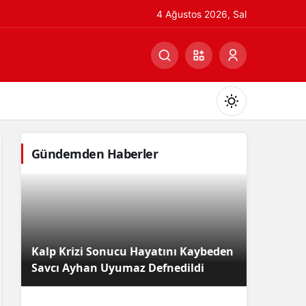
4 Ağustos 2026, Sal
Gündemden Haberler
Gündüz Modu
Gündüz modunu seçin.
Kalp Krizi Sonucu Hayatını Kaybeden
Gece Modu
Savcı Ayhan Uyumaz Defnedildi
Gece modunu seçin.