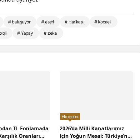
# buluşuyor
# eseri
# Harikası
# kocaeli
loji
# Yapay
# zeka
Ekonomi
ından TL Fonlamada
2026’da Milli Kanatlarımız
arşılık Oranları
için Yoğun Mesai: Türkiye’nin