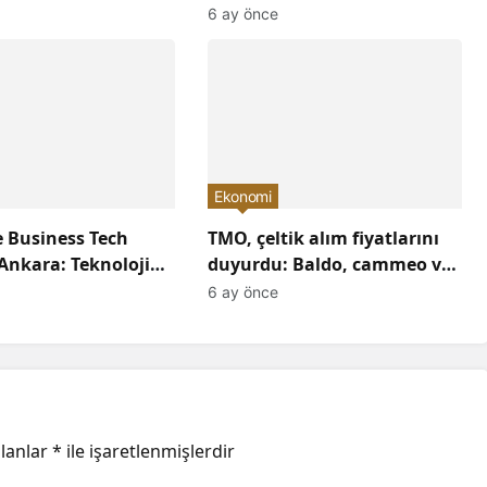
ı: Ekonomiye Etkileri
Havacılık Sektöründe
6 ay önce
acak?
Yükselişi Devam Edecek!
Ekonomi
 Business Tech
TMO, çeltik alım fiyatlarını
Ankara: Teknoloji
duyurdu: Baldo, cammeo ve
Konuşuldu,
Osmancık çeltik grupları için
6 ay önce
Yön Verildi!
belirlenen fiyatlar!
alanlar
*
ile işaretlenmişlerdir