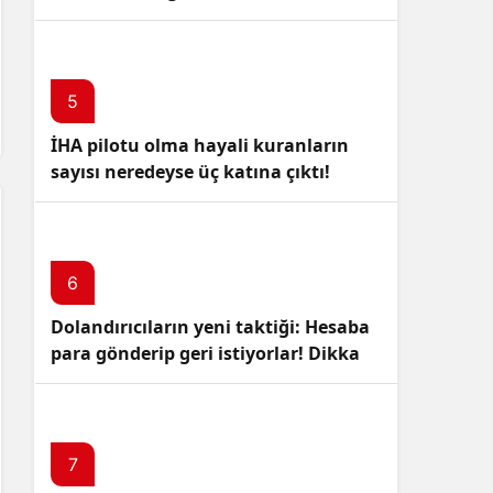
5
İHA pilotu olma hayali kuranların
sayısı neredeyse üç katına çıktı!
6
Dolandırıcıların yeni taktiği: Hesaba
para gönderip geri istiyorlar! Dikkat
Edin!
7