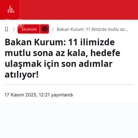
Yazı
Bakan Kurum: 11 ilimizde mutlu sona
Ekonomi
az kala, hedefe ulaşmak için son
Bakan Kurum: 11 ilimizde
adımlar atılıyor!
Boyutunu
mutlu sona az kala, hedefe
Ayarla
ulaşmak için son adımlar
Bak
atılıyor!
0
PAYLAŞ
an
Küçük
100%
Dev
17 Kasım 2025, 12:21
yayınlandı
Kur
um:
Varsayılana
11
dön