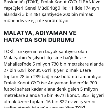
Başkanlığı (TOKİ), Emlak Konut GYO, İLBANK ve
hed
Yapı İşleri Genel Müdürlüğü ile; 11 ilde 174 ayrı
alandaki 3 bin 481 şantiyede 200 bin mimar,
efe
mühendis ve işçi ile yürütülüyor.
MALATYA, ADIYAMAN VE
ulaş
HATAY’DA SON DURUMU
mak
TOKİ, Türkiye’nin en büyük şantiyesi olan
Malatya’nın Yeşilyurt ilçesine bağlı İkizce
için
Mahallesi’nde 5 milyon 730 bin metrekare alanda
27 bin 628’i konut, 661’i iş yeri olmak üzere
son
toplam 28 bin 289 bağımsız bölümü tamamlıyor.
Emlak Konut GYO ise Adıyaman İndere’de 700
adı
futbol sahası kadar alana denk gelen 5 milyon
metrekare alanda 16 bin 467’si konut, 355’i iş yeri
mlar
olmak üzere toplam 16 bin 822 ev ve iş yerini
teslim etmek için gün sayıyor. Yine TOKİ,