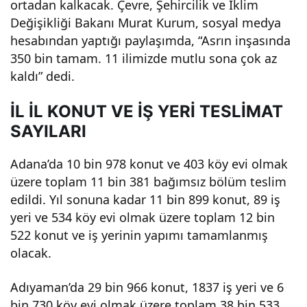
ortadan kalkacak. Çevre, Şehircilik ve İklim
Değişikliği Bakanı Murat Kurum, sosyal medya
hesabından yaptığı paylaşımda, “Asrın inşasında
350 bin tamam. 11 ilimizde mutlu sona çok az
kaldı” dedi.
İL İL KONUT VE İŞ YERİ TESLİMAT
SAYILARI
Adana’da 10 bin 978 konut ve 403 köy evi olmak
üzere toplam 11 bin 381 bağımsız bölüm teslim
edildi. Yıl sonuna kadar 11 bin 899 konut, 89 iş
yeri ve 534 köy evi olmak üzere toplam 12 bin
522 konut ve iş yerinin yapımı tamamlanmış
olacak.
Adıyaman’da 29 bin 966 konut, 1837 iş yeri ve 6
bin 730 köy evi olmak üzere toplam 38 bin 533