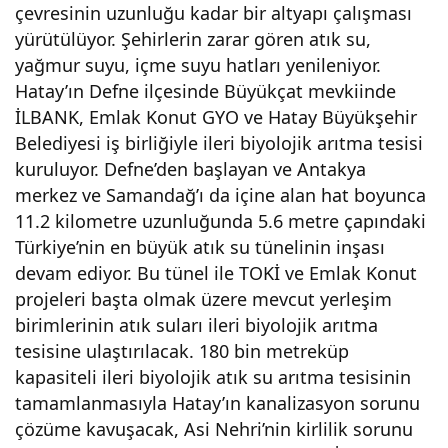
çevresinin uzunluğu kadar bir altyapı çalışması
yürütülüyor. Şehirlerin zarar gören atık su,
yağmur suyu, içme suyu hatları yenileniyor.
Hatay’ın Defne ilçesinde Büyükçat mevkiinde
İLBANK, Emlak Konut GYO ve Hatay Büyükşehir
Belediyesi iş birliğiyle ileri biyolojik arıtma tesisi
kuruluyor. Defne’den başlayan ve Antakya
merkez ve Samandağ’ı da içine alan hat boyunca
11.2 kilometre uzunluğunda 5.6 metre çapındaki
Türkiye’nin en büyük atık su tünelinin inşası
devam ediyor. Bu tünel ile TOKİ ve Emlak Konut
projeleri başta olmak üzere mevcut yerleşim
birimlerinin atık suları ileri biyolojik arıtma
tesisine ulaştırılacak. 180 bin metreküp
kapasiteli ileri biyolojik atık su arıtma tesisinin
tamamlanmasıyla Hatay’ın kanalizasyon sorunu
çözüme kavuşacak, Asi Nehri’nin kirlilik sorunu