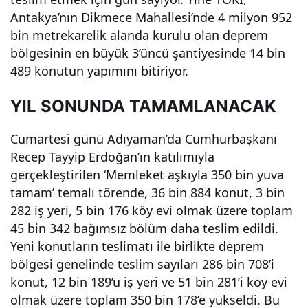
atılı
Antakya’nın Dikmece Mahallesi’nde 4 milyon 952
bin metrekarelik alanda kurulu olan deprem
yor!
bölgesinin en büyük 3’üncü şantiyesinde 14 bin
489 konutun yapımını bitiriyor.
YIL SONUNDA TAMAMLANACAK
Cumartesi günü Adıyaman’da Cumhurbaşkanı
Recep Tayyip Erdoğan’ın katılımıyla
gerçekleştirilen ‘Memleket aşkıyla 350 bin yuva
tamam’ temalı törende, 36 bin 884 konut, 3 bin
282 iş yeri, 5 bin 176 köy evi olmak üzere toplam
45 bin 342 bağımsız bölüm daha teslim edildi.
Yeni konutların teslimatı ile birlikte deprem
bölgesi genelinde teslim sayıları 286 bin 708’i
konut, 12 bin 189’u iş yeri ve 51 bin 281’i köy evi
olmak üzere toplam 350 bin 178’e yükseldi. Bu