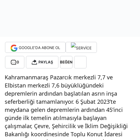
ilimi
zde
mutl
GOOGLE'DA ABONE OL
u
0
PAYLAŞ
BEĞEN
Kahramanmaraş Pazarcık merkezli 7,7 ve
son
Elbistan merkezli 7,6 büyüklüğündeki
depremlerin ardından başlatılan asrın inşa
a az
seferberliği tamamlanıyor. 6 Şubat 2023’te
meydana gelen depremlerin ardından 45’inci
kala
günde ilk temelin atılmasıyla başlayan
çalışmalar, Çevre, Şehircilik ve İklim Değişikliği
,
Bakanlığı koordinesinde Toplu Konut İdaresi