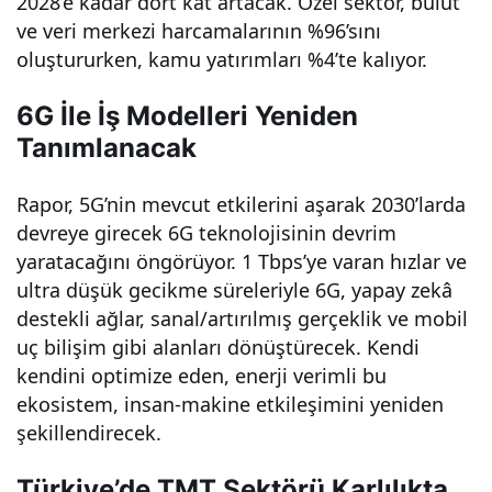
2028’e kadar dört kat artacak. Özel sektör, bulut
ve veri merkezi harcamalarının %96’sını
oluştururken, kamu yatırımları %4’te kalıyor.
6G İle İş Modelleri Yeniden
Tanımlanacak
Rapor, 5G’nin mevcut etkilerini aşarak 2030’larda
devreye girecek 6G teknolojisinin devrim
yaratacağını öngörüyor. 1 Tbps’ye varan hızlar ve
ultra düşük gecikme süreleriyle 6G, yapay zekâ
destekli ağlar, sanal/artırılmış gerçeklik ve mobil
uç bilişim gibi alanları dönüştürecek. Kendi
kendini optimize eden, enerji verimli bu
ekosistem, insan-makine etkileşimini yeniden
şekillendirecek.
Türkiye’de TMT Sektörü Karlılıkta