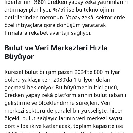
liderlerinin %80’i üretken yapay zekâ yatırımlarını
r –
artırmayı planlıyor, %75’i ise bu teknolojinin
getirilerinden memnun. Yapay zekâ, sektörlerde
Dijit
özel ihtiyaçlara göre dönüşüm yaratarak
firmalara rekabet avantajı sağlıyor.
al
Bulut ve Veri Merkezleri Hızla
Dön
Büyüyor
üşü
Küresel bulut bilişim pazarı 2024’te 800 milyar
dolara yaklaşırken, 2030’da 1 trilyon doları
geçmesi bekleniyor. Bu büyümenin itici gücü,
mün
üretken yapay zekâ platformlarının bulut tabanlı
geliştirme ve ölçeklendirme süreçleri. Veri
Önc
merkezi sektörü de paralel bir yükselişte; hiper
ölçekli bulut sağlayıcılarının veri merkezi sayısı
üsü
dört yılda ikiye katlanacak, toplam kapasite ise