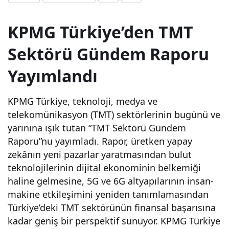
Yap
KPMG Türkiye’den TMT
ay
Sektörü Gündem Raporu
Yayımlandı
zek
KPMG Türkiye, teknoloji, medya ve
a,
telekomünikasyon (TMT) sektörlerinin bugünü ve
yarınına ışık tutan “TMT Sektörü Gündem
bulu
Raporu”nu yayımladı. Rapor, üretken yapay
zekânın yeni pazarlar yaratmasından bulut
t ve
teknolojilerinin dijital ekonominin belkemiği
haline gelmesine, 5G ve 6G altyapılarının insan-
6G
makine etkileşimini yeniden tanımlamasından
Türkiye’deki TMT sektörünün finansal başarısına
tekn
kadar geniş bir perspektif sunuyor. KPMG Türkiye