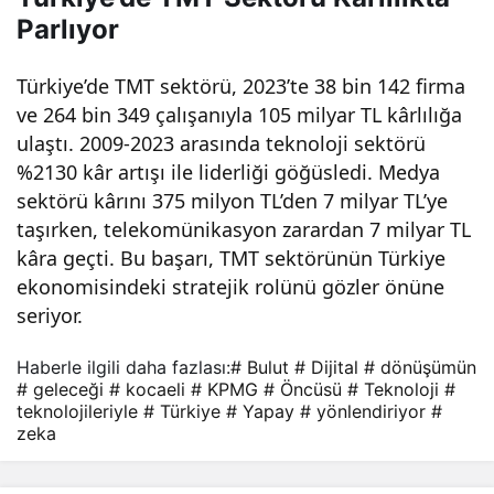
Parlıyor
Türkiye’de TMT sektörü, 2023’te 38 bin 142 firma
ve 264 bin 349 çalışanıyla 105 milyar TL kârlılığa
ulaştı. 2009-2023 arasında teknoloji sektörü
%2130 kâr artışı ile liderliği göğüsledi. Medya
sektörü kârını 375 milyon TL’den 7 milyar TL’ye
taşırken, telekomünikasyon zarardan 7 milyar TL
kâra geçti. Bu başarı, TMT sektörünün Türkiye
ekonomisindeki stratejik rolünü gözler önüne
seriyor.
Haberle ilgili daha fazlası:
# Bulut
# Dijital
# dönüşümün
# geleceği
# kocaeli
# KPMG
# Öncüsü
# Teknoloji
#
teknolojileriyle
# Türkiye
# Yapay
# yönlendiriyor
#
zeka