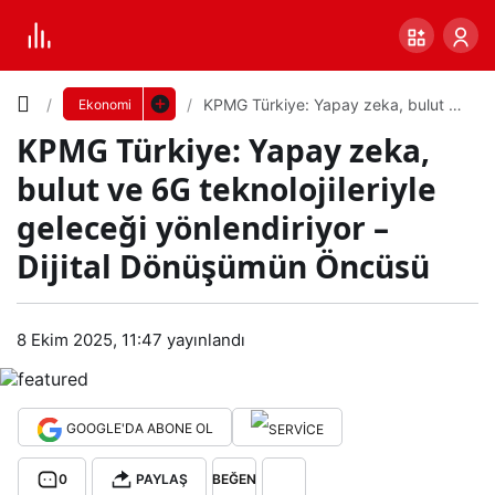
Yazı
KPMG Türkiye: Yapay zeka, bulut ve
Ekonomi
6G teknolojileriyle geleceği
KPMG Türkiye: Yapay zeka,
yönlendiriyor – Dijital Dönüşümün
Boyutunu
Öncüsü
bulut ve 6G teknolojileriyle
Ayarla
geleceği yönlendiriyor –
KP
Dijital Dönüşümün Öncüsü
0
PAYLAŞ
MG
Küçük
100%
Dev
8 Ekim 2025, 11:47
yayınlandı
Tür
kiye
Varsayılana
GOOGLE'DA ABONE OL
:
dön
0
PAYLAŞ
BEĞEN