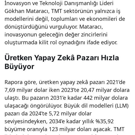
İnovasyon ve Teknoloji Danışmanlığı Lideri
oloji
Gökhan Mataracı, TMT sektörünün yalnızca iş
modellerini değil, toplumları ve ekonomileri de
leriy
dönüştürdüğünü vurguluyor. Mataracı,
inovasyonun geleceğin değer zincirlerini
le
oluşturmada kilit rol oynadığını ifade ediyor.
Üretken Yapay Zekâ Pazarı Hızla
gele
Büyüyor
ceği
Rapora göre, üretken yapay zekâ pazarı 2021’de
7,69 milyar dolar iken 2023’te 20,47 milyar dolara
yönl
ulaştı. Bu pazarın 2031’e kadar 442 milyar dolara
ulaşacağı öngörülüyor. Büyük dil modelleri (LLM)
endi
pazarı da 2024’te 5,72 milyar dolar
seviyesindeyken, 2034’e kadar yıllık %35,92
riyo
büyüme oranıyla 123 milyar doları aşacak. TMT