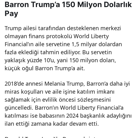
Barron Trump’a 150 Milyon Dolarlık
one
Pay
r
Trump ailesi tarafından desteklenen merkezi
olmayan finans protokolü World Liberty
oldu
Financial’ın aile servetine 1,5 milyar dolardan
fazla eklediği tahmin ediliyor. Bu servetin
?
yaklaşık yüzde 10’u, yani 150 milyon doları,
küçük oğul Barron Trump’a ait.
İşte
2018’de annesi Melania Trump, Barron’a daha iyi
miras koşulları ve aile işine katılım imkanı
sırla
sağlamak için evlilik öncesi sözleşmesini
güncelledi. Barron’ın World Liberty Financial’a
rı ve
katılması ise babasının 2024 başkanlık adaylığını
ilan ettiği zamana kadar devam etti.
baş