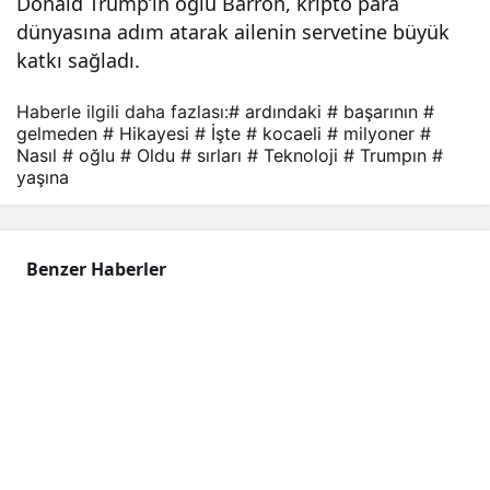
Donald Trump’ın oğlu Barron, kripto para
arını
dünyasına adım atarak ailenin servetine büyük
katkı sağladı.
n
Haberle ilgili daha fazlası:
# ardındaki
# başarının
#
gelmeden
# Hikayesi
# İşte
# kocaeli
# milyoner
#
ardı
Nasıl
# oğlu
# Oldu
# sırları
# Teknoloji
# Trumpın
#
yaşına
nda
ki
Benzer Haberler
hika
yesi
!