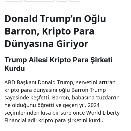
yaşı
Donald Trump’ın Oğlu
na
Barron, Kripto Para
Dünyasına Giriyor
gel
med
Trump Ailesi Kripto Para Şirketi
Kurdu
en
ABD Başkanı Donald Trump, servetini artıran
kripto para dünyasını oğlu Barron Trump
nası
sayesinde keşfetti. Barron, babasına ‘cüzdan’ın
ne olduğunu öğretti ve geçen yıl, 2024
l
seçimlerinden kısa bir süre önce World Liberty
Financial adlı kripto para şirketini kurdu.
mily