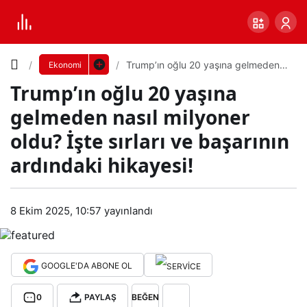
Yazı
Trump’ın oğlu 20 yaşına gelmeden
Ekonomi
nasıl milyoner oldu? İşte sırları ve
Trump’ın oğlu 20 yaşına
başarının ardındaki hikayesi!
Boyutunu
gelmeden nasıl milyoner
Ayarla
oldu? İşte sırları ve başarının
Tru
ardındaki hikayesi!
0
PAYLAŞ
mp’ı
Küçük
100%
Dev
8 Ekim 2025, 10:57
yayınlandı
n
oğlu
Varsayılana
GOOGLE'DA ABONE OL
20
dön
0
PAYLAŞ
BEĞEN