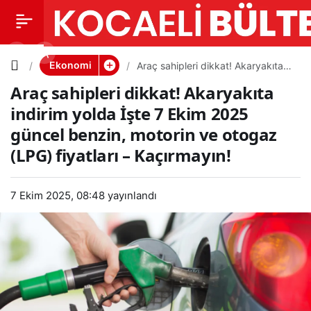
Araç
0
PAYLAŞ
sahipleri
Ekonomi
Araç sahipleri dikkat! Akaryakıta
indirim yolda İşte 7 Ekim 2025
Araç sahipleri dikkat! Akaryakıta
güncel benzin, motorin ve otogaz
dikkat!
(LPG) fiyatları – Kaçırmayın!
indirim yolda İşte 7 Ekim 2025
güncel benzin, motorin ve otogaz
Akaryakıt
(LPG) fiyatları – Kaçırmayın!
a indirim
7 Ekim 2025, 08:48
yayınlandı
yolda İşte
7 Ekim
2025