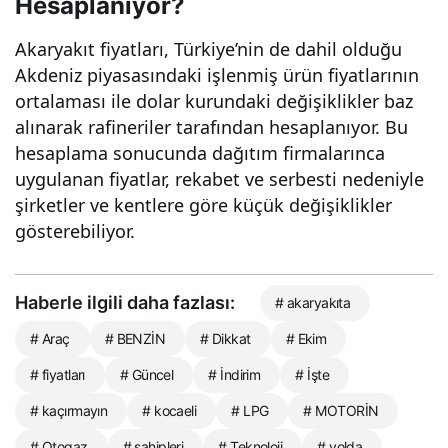
Hesaplanıyor?
Akaryakıt fiyatları, Türkiye’nin de dahil olduğu
Akdeniz piyasasındaki işlenmiş ürün fiyatlarının
ortalaması ile dolar kurundaki değişiklikler baz
alınarak rafineriler tarafından hesaplanıyor. Bu
hesaplama sonucunda dağıtım firmalarınca
uygulanan fiyatlar, rekabet ve serbesti nedeniyle
şirketler ve kentlere göre küçük değişiklikler
gösterebiliyor.
Haberle ilgili daha fazlası:
# akaryakıta
# Araç
# BENZİN
# Dikkat
# Ekim
# fiyatları
# Güncel
# İndirim
# İşte
# kaçırmayın
# kocaeli
# LPG
# MOTORİN
# Otogaz
# sahipleri
# Teknoloji
# yolda