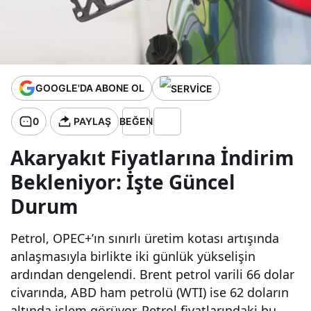
güncel
benzin,
GOOGLE'DA ABONE OL
motorin
0
PAYLAŞ
BEĞEN
ve otogaz
Akaryakıt Fiyatlarına İndirim
(LPG)
Bekleniyor: İşte Güncel
Durum
fiyatları –
Petrol, OPEC+’ın sınırlı üretim kotası artışında
Kaçırmayı
anlaşmasıyla birlikte iki günlük yükselişin
ardından dengelendi. Brent petrol varili 66 dolar
n!
civarında, ABD ham petrolü (WTI) ise 62 doların
altında işlem görüyor. Petrol fiyatlarındaki bu