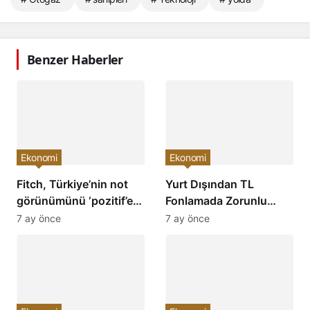
Benzer Haberler
Ekonomi
Ekonomi
Fitch, Türkiye’nin not
Yurt Dışından TL
görünümünü ‘pozitif’e
Fonlamada Zorunlu
çevirdi ve yatırımcıların
Karşılık Oranları
7 ay önce
7 ay önce
ilgisini çekti!
Arttırıldı: Ekonomiye
Etkileri Neler Olacak?