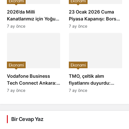
Ekonomi
Ekonomi
2026’da Milli
23 Ocak 2026 Cuma
Kanatlarımız için Yoğun
Piyasa Kapanışı: Borsa,
Mesai: Türkiye’nin
Dolar, Altın ve Kripto
7 ay önce
7 ay önce
Havacılık Sektöründe
Paralarda Bugün Neler
Yükselişi Devam
Yaşandı ve Yatırımcıları
Edecek!
Neler Bekliyor?
Ekonomi
Ekonomi
Vodafone Business
TMO, çeltik alım
Tech Connect Ankara:
fiyatlarını duyurdu:
Teknoloji Devrimi
Baldo, cammeo ve
7 ay önce
7 ay önce
Konuşuldu, Geleceğe
Osmancık çeltik grupları
Yön Verildi!
için belirlenen fiyatlar!
Bir Cevap Yaz