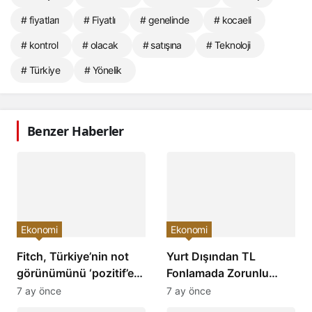
# fiyatları
# Fiyatlı
# genelinde
# kocaeli
# kontrol
# olacak
# satışına
# Teknoloji
# Türkiye
# Yönelik
Benzer Haberler
Ekonomi
Ekonomi
Fitch, Türkiye’nin not
Yurt Dışından TL
görünümünü ‘pozitif’e
Fonlamada Zorunlu
çevirdi ve yatırımcıların
Karşılık Oranları
7 ay önce
7 ay önce
ilgisini çekti!
Arttırıldı: Ekonomiye