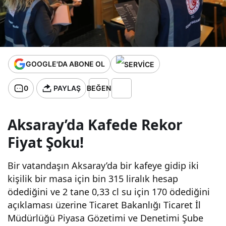
eri
artırıyor!
GOOGLE'DA ABONE OL
Su
0
PAYLAŞ
BEĞEN
fiyatları
Aksaray’da Kafede Rekor
kontrol
Fiyat Şoku!
altında
Bir vatandaşın Aksaray’da bir kafeye gidip iki
olacak.
kişilik bir masa için bin 315 liralık hesap
ödediğini ve 2 tane 0,33 cl su için 170 ödediğini
açıklaması üzerine Ticaret Bakanlığı Ticaret İl
Müdürlüğü Piyasa Gözetimi ve Denetimi Şube