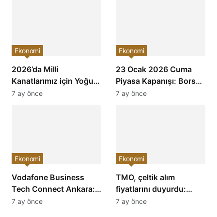
Etkileri Neler Olacak?
Ekonomi
Ekonomi
2026’da Milli
23 Ocak 2026 Cuma
Kanatlarımız için Yoğun
Piyasa Kapanışı: Borsa,
Mesai: Türkiye’nin
Dolar, Altın ve Kripto
7 ay önce
7 ay önce
Havacılık Sektöründe
Paralarda Bugün Neler
Yükselişi Devam
Yaşandı ve Yatırımcıları
Edecek!
Neler Bekliyor?
Ekonomi
Ekonomi
Vodafone Business
TMO, çeltik alım
Tech Connect Ankara:
fiyatlarını duyurdu:
Teknoloji Devrimi
Baldo, cammeo ve
7 ay önce
7 ay önce
Konuşuldu, Geleceğe
Osmancık çeltik grupları