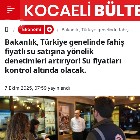
Bakanlık,
0
PAYLAŞ
Türkiye
Ekonomi
Bakanlık, Türkiye genelinde fahiş
fiyatlı su satışına yönelik
Bakanlık, Türkiye genelinde fahiş
denetimleri artırıyor! Su fiyatları
genelind
kontrol altında olacak.
fiyatlı su satışına yönelik
denetimleri artırıyor! Su fiyatları
e fahiş
kontrol altında olacak.
fiyatlı su
7 Ekim 2025, 07:59
yayınlandı
satışına
yönelik
denetiml