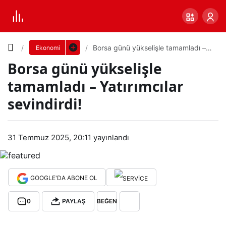
Yazı
Borsa günü yükselişle tamamladı –
Ekonomi
Yatırımcılar sevindirdi!
Borsa günü yükselişle
Boyutunu
tamamladı – Yatırımcılar
Ayarla
sevindirdi!
Bor
0
PAYLAŞ
sa
31 Temmuz 2025, 20:11
yayınlandı
Küçük
100%
Dev
gün
GOOGLE'DA ABONE OL
ü
Varsayılana
0
PAYLAŞ
BEĞEN
yük
dön