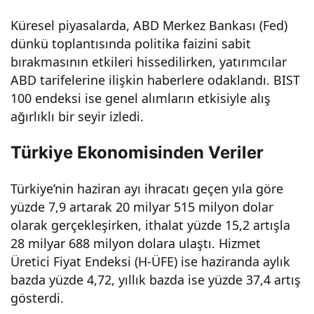
ılar
Küresel piyasalarda, ABD Merkez Bankası (Fed)
dünkü toplantısında politika faizini sabit
sevi
bırakmasının etkileri hissedilirken, yatırımcılar
ABD tarifelerine ilişkin haberlere odaklandı. BIST
ndir
100 endeksi ise genel alımların etkisiyle alış
ağırlıklı bir seyir izledi.
di!
Türkiye Ekonomisinden Veriler
Türkiye’nin haziran ayı ihracatı geçen yıla göre
yüzde 7,9 artarak 20 milyar 515 milyon dolar
olarak gerçekleşirken, ithalat yüzde 15,2 artışla
28 milyar 688 milyon dolara ulaştı. Hizmet
Üretici Fiyat Endeksi (H-ÜFE) ise haziranda aylık
bazda yüzde 4,72, yıllık bazda ise yüzde 37,4 artış
gösterdi.