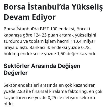
Borsa İstanbul’da Yükseliş
seli
Devam Ediyor
şle
Borsa İstanbul’da BIST 100 endeksi, önceki
tam
kapanışa göre 124,23 puan artarak yükselişini
sürdürdü ve toplam işlem hacmi 113,4 milyar
liraya ulaştı. Bankacılık endeksi yüzde 0,78,
aml
holding endeksi ise yüzde 1,50 değer kazandı.
adı
Sektörler Arasında Değişen
Değerler
–
Sektör endeksleri arasında en çok kazandıran
Yatı
yüzde 2,83 ile finansal kiralama faktoring, en çok
kaybettiren ise yüzde 0,25 ile iletişim sektörü
rımc
oldu.