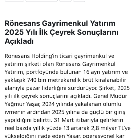
nkul
Rönesans Gayrimenkul Yatırım
Yatı
2025 Yılı İlk Çeyrek Sonuçlarını
Açıkladı
rım,
Rönesans Holding’in ticari gayrimenkul ve
gelir
yatırım şirketi olan Rönesans Gayrimenkul
Yatırım, portföyünde bulunan 16 ayrı yatırım ve
lerin
yaklaşık 740 bin metrekarelik brüt kiralanabilir
alanıyla pazar liderliğini sürdürüyor. Şirket, 2025
i
yılı ilk çeyrek sonuçlarını açıkladı. Genel Müdür
Yağmur Yaşar, 2024 yılında yakalanan olumlu
ivmenin ardından 2025 yılına da güçlü bir giriş
reel
yapıldığını belirtti. 31 Mart itibarıyla gelirlerin
reel bazda yıllık yüzde 13 artarak 2,8 milyar TL’ye
baz
yükseldiğini ifade eden Yaşar, operasyonel kar