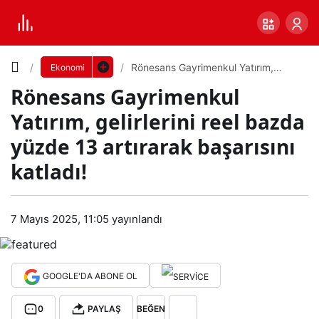
Yazı
Rönesans Gayrimenkul Yatırım,
Ekonomi
gelirlerini reel bazda yüzde 13
Rönesans Gayrimenkul
artırarak başarısını katladı!
Boyutunu
Yatırım, gelirlerini reel bazda
Ayarla
yüzde 13 artırarak başarısını
Rön
katladı!
0
PAYLAŞ
esa
Küçük
100%
Dev
7 Mayıs 2025, 11:05
yayınlandı
ns
Gay
Varsayılana
GOOGLE'DA ABONE OL
rime
dön
0
PAYLAŞ
BEĞEN