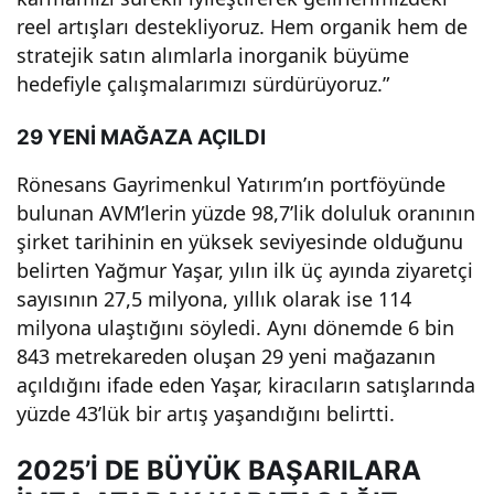
nı
reel artışları destekliyoruz. Hem organik hem de
stratejik satın alımlarla inorganik büyüme
katl
hedefiyle çalışmalarımızı sürdürüyoruz.”
29 YENİ MAĞAZA AÇILDI
adı!
Rönesans Gayrimenkul Yatırım’ın portföyünde
bulunan AVM’lerin yüzde 98,7’lik doluluk oranının
şirket tarihinin en yüksek seviyesinde olduğunu
belirten Yağmur Yaşar, yılın ilk üç ayında ziyaretçi
sayısının 27,5 milyona, yıllık olarak ise 114
milyona ulaştığını söyledi. Aynı dönemde 6 bin
843 metrekareden oluşan 29 yeni mağazanın
açıldığını ifade eden Yaşar, kiracıların satışlarında
yüzde 43’lük bir artış yaşandığını belirtti.
2025’İ DE BÜYÜK BAŞARILARA