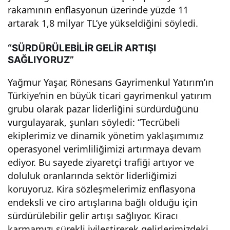
rakamının enflasyonun üzerinde yüzde 11
da
artarak 1,8 milyar TL’ye yükseldiğini söyledi.
yüz
“SÜRDÜRÜLEBİLİR GELİR ARTIŞI
SAĞLIYORUZ”
de
Yağmur Yaşar, Rönesans Gayrimenkul Yatırım’ın
Türkiye’nin en büyük ticari gayrimenkul yatırım
13
grubu olarak pazar liderliğini sürdürdüğünü
vurgulayarak, şunları söyledi: “Tecrübeli
artır
ekiplerimiz ve dinamik yönetim yaklaşımımız
operasyonel verimliliğimizi artırmaya devam
arak
ediyor. Bu sayede ziyaretçi trafiği artıyor ve
doluluk oranlarında sektör liderliğimizi
baş
koruyoruz. Kira sözleşmelerimiz enflasyona
endeksli ve ciro artışlarına bağlı olduğu için
arısı
sürdürülebilir gelir artışı sağlıyor. Kiracı
karmamızı sürekli iyileştirerek gelirlerimizdeki