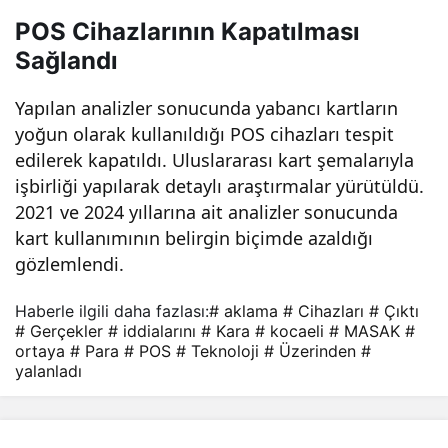
ı –
POS Cihazlarının Kapatılması
Sağlandı
Ger
Yapılan analizler sonucunda yabancı kartların
çekl
yoğun olarak kullanıldığı POS cihazları tespit
edilerek kapatıldı. Uluslararası kart şemalarıyla
er
işbirliği yapılarak detaylı araştırmalar yürütüldü.
2021 ve 2024 yıllarına ait analizler sonucunda
kart kullanımının belirgin biçimde azaldığı
Orta
gözlemlendi.
ya
Haberle ilgili daha fazlası:
# aklama
# Cihazları
# Çıktı
# Gerçekler
# iddialarını
# Kara
# kocaeli
# MASAK
#
Çıkt
ortaya
# Para
# POS
# Teknoloji
# Üzerinden
#
yalanladı
ı!