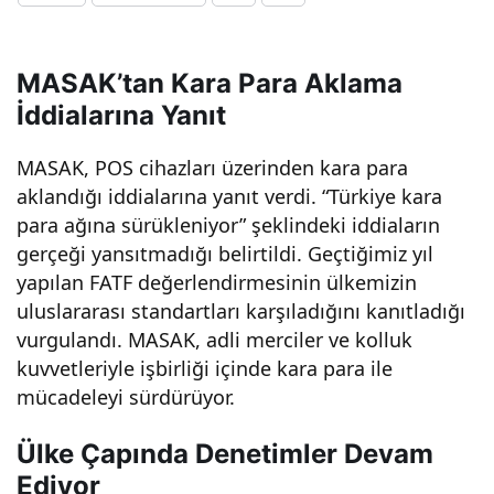
Cih
MASAK’tan Kara Para Aklama
azla
İddialarına Yanıt
rı
MASAK, POS cihazları üzerinden kara para
aklandığı iddialarına yanıt verdi. “Türkiye kara
Üze
para ağına sürükleniyor” şeklindeki iddiaların
gerçeği yansıtmadığı belirtildi. Geçtiğimiz yıl
rind
yapılan FATF değerlendirmesinin ülkemizin
uluslararası standartları karşıladığını kanıtladığı
vurgulandı. MASAK, adli merciler ve kolluk
en
kuvvetleriyle işbirliği içinde kara para ile
mücadeleyi sürdürüyor.
Kar
Ülke Çapında Denetimler Devam
a
Ediyor