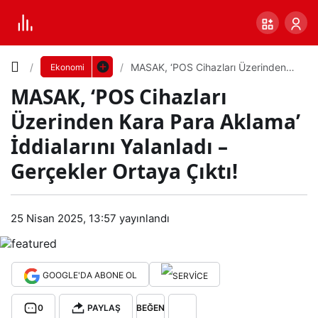
Yazı
MASAK, ‘POS Cihazları Üzerinden
Ekonomi
Kara Para Aklama’ İddialarını
MASAK, ‘POS Cihazları
Yalanladı – Gerçekler Ortaya Çıktı!
Boyutunu
Üzerinden Kara Para Aklama’
Ayarla
İddialarını Yalanladı –
MA
Gerçekler Ortaya Çıktı!
0
PAYLAŞ
SAK
Küçük
100%
Dev
25 Nisan 2025, 13:57
yayınlandı
,
‘PO
Varsayılana
GOOGLE'DA ABONE OL
S
dön
0
PAYLAŞ
BEĞEN