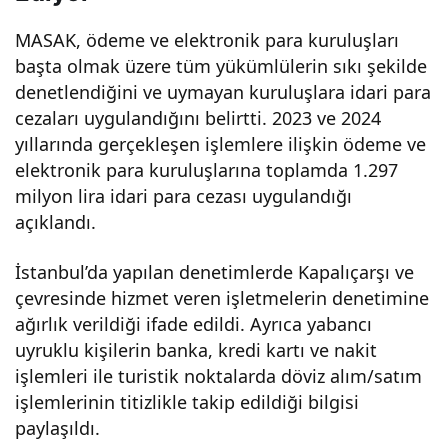
Para
MASAK, ödeme ve elektronik para kuruluşları
başta olmak üzere tüm yükümlülerin sıkı şekilde
Akla
denetlendiğini ve uymayan kuruluşlara idari para
cezaları uygulandığını belirtti. 2023 ve 2024
ma’
yıllarında gerçekleşen işlemlere ilişkin ödeme ve
elektronik para kuruluşlarına toplamda 1.297
İddi
milyon lira idari para cezası uygulandığı
açıklandı.
aları
İstanbul’da yapılan denetimlerde Kapalıçarşı ve
çevresinde hizmet veren işletmelerin denetimine
nı
ağırlık verildiği ifade edildi. Ayrıca yabancı
uyruklu kişilerin banka, kredi kartı ve nakit
Yala
işlemleri ile turistik noktalarda döviz alım/satım
işlemlerinin titizlikle takip edildiği bilgisi
nlad
paylaşıldı.