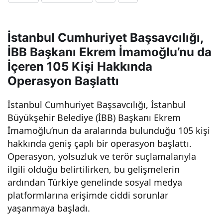
dit
İstanbul Cumhuriyet Başsavcılığı,
mi?
İBB Başkanı Ekrem İmamoğlu’nu da
İçeren 105 Kişi Hakkında
–
Operasyon Başlattı
Tür
İstanbul Cumhuriyet Başsavcılığı, İstanbul
Büyükşehir Belediye (İBB) Başkanı Ekrem
kiye’
İmamoğlu’nun da aralarında bulunduğu 105 kişi
hakkında geniş çaplı bir operasyon başlattı.
de
Operasyon, yolsuzluk ve terör suçlamalarıyla
ilgili olduğu belirtilirken, bu gelişmelerin
inte
ardından Türkiye genelinde sosyal medya
platformlarına erişimde ciddi sorunlar
yaşanmaya başladı.
rnet