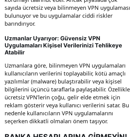
ikile
sayıda ücretsiz veya bilinmeyen VPN uygulaması
bulunuyor ve bu uygulamalar ciddi riskler
mi:
barındırıyor.
Uzmanlar Uyarıyor: Güvensiz VPN
Ger
Uygulamaları Kişisel Verilerinizi Tehlikeye
Atabilir
çekl
Uzmanlara göre, bilinmeyen VPN uygulamaları
er
kullanıcıların verilerini toplayabilir, kötü amaçlı
yazılımlar (malware) bulaştırabilir veya kişisel
bilgilerini üçüncü taraflarla paylaşabilir. Özellikle
ve
ücretsiz VPN’lerin çoğu, gelir elde etmek için
reklam gösterir veya kullanıcı verilerini satar. Bu
Çöz
nedenle kullanıcıların VPN uygulamalarını
seçerken dikkatli olmaları önem taşıyor.
üml
BANKA HESAPLARINA GİRMEYİN!