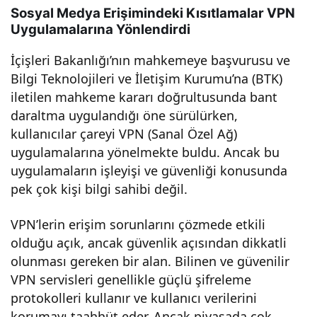
Sosyal Medya Erişimindeki Kısıtlamalar VPN
ban
Uygulamalarına Yönlendirdi
t
İçişleri Bakanlığı’nın mahkemeye başvurusu ve
Bilgi Teknolojileri ve İletişim Kurumu’na (BTK)
iletilen mahkeme kararı doğrultusunda bant
dara
daraltma uygulandığı öne sürülürken,
kullanıcılar çareyi VPN (Sanal Özel Ağ)
ltma
uygulamalarına yönelmekte buldu. Ancak bu
uygulamaların işleyişi ve güvenliği konusunda
ve
pek çok kişi bilgi sahibi değil.
güv
VPN’lerin erişim sorunlarını çözmede etkili
olduğu açık, ancak güvenlik açısından dikkatli
enli
olunması gereken bir alan. Bilinen ve güvenilir
VPN servisleri genellikle güçlü şifreleme
k
protokolleri kullanır ve kullanıcı verilerini
korumayı taahhüt eder. Ancak piyasada çok