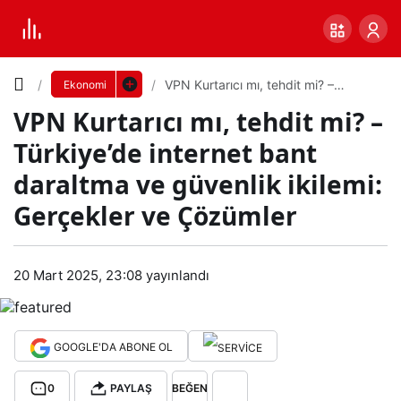
Yazı
VPN Kurtarıcı mı, tehdit mi? –
Ekonomi
Türkiye’de internet bant daraltma ve
VPN Kurtarıcı mı, tehdit mi? –
güvenlik ikilemi: Gerçekler ve
Boyutunu
Çözümler
Türkiye’de internet bant
Ayarla
daraltma ve güvenlik ikilemi:
VPN
Gerçekler ve Çözümler
0
PAYLAŞ
Kurt
Küçük
100%
Dev
20 Mart 2025, 23:08
yayınlandı
arıcı
mı,
Varsayılana
GOOGLE'DA ABONE OL
teh
dön
0
PAYLAŞ
BEĞEN