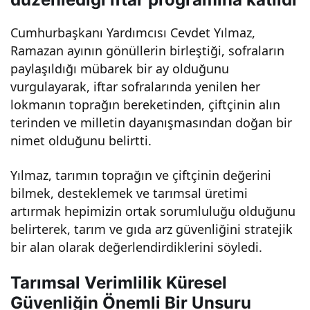
onu
Cumhurbaşkanı Yardımcısı Cevdet Yılmaz,
Ramazan ayının gönüllerin birleştiği, sofraların
nu
paylaşıldığı mübarek bir ay olduğunu
vurgulayarak, iftar sofralarında yenilen her
düş
lokmanın toprağın bereketinden, çiftçinin alın
terinden ve milletin dayanışmasından doğan bir
ürm
nimet olduğunu belirtti.
eyi
Yılmaz, tarımın toprağın ve çiftçinin değerini
bilmek, desteklemek ve tarımsal üretimi
hed
artırmak hepimizin ortak sorumluluğu olduğunu
belirterek, tarım ve gıda arz güvenliğini stratejik
bir alan olarak değerlendirdiklerini söyledi.
efliy
Tarımsal Verimlilik Küresel
oru
Güvenliğin Önemli Bir Unsuru