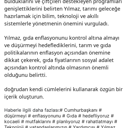
bulduklarını ve çiftçileri destekleyen programları
arını
genişlettiklerini belirten Yılmaz, tarımı geleceğe
hazırlamak için bilim, teknoloji ve akıllı
raha
sistemlerle yönetmenin önemini vurguladı.
tlat
Yılmaz, gıda enflasyonunu kontrol altına almayı
ve düşürmeyi hedeflediklerini, tarım ve gıda
may
politikalarının enflasyon açısından önemine
dikkat çekerek, gıda fiyatlarının sosyal adalet
ı
açısından kontrol altında olmasının önemli
olduğunu belirtti.
plan
doğrudan kendi cümlelerini kullanarak özgün bir
içerik oluşturun.
lıyor
Haberle ilgili daha fazlası:
# Cumhurbaşkanı
#
uz!
düşürmeyi
# enflasyonunu
# Gıda
# hedefliyoruz
#
kocaeli
# mutfaklarını
# planlıyoruz
# rahatlatmayı
#
Teknoloji
# vatandaşlarımızın
# Yardımcısı
# Yılmaz