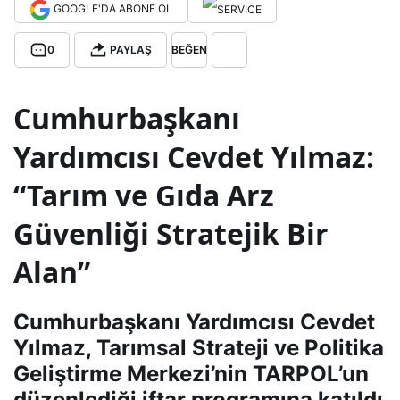
GOOGLE'DA ABONE OL
dım
0
PAYLAŞ
BEĞEN
cısı
Cumhurbaşkanı
Yılm
Yardımcısı Cevdet Yılmaz:
az:
“Tarım ve Gıda Arz
Güvenliği Stratejik Bir
Gıd
Alan”
a
Cumhurbaşkanı Yardımcısı Cevdet
enfl
Yılmaz, Tarımsal Strateji ve Politika
Geliştirme Merkezi’nin TARPOL’un
asy
düzenlediği iftar programına katıldı