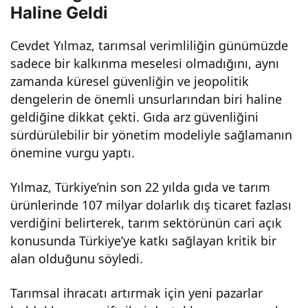
Haline Geldi
z ve
Cevdet Yılmaz, tarımsal verimliliğin günümüzde
vata
sadece bir kalkınma meselesi olmadığını, aynı
zamanda küresel güvenliğin ve jeopolitik
nda
dengelerin de önemli unsurlarından biri haline
geldiğine dikkat çekti. Gıda arz güvenliğini
şları
sürdürülebilir bir yönetim modeliyle sağlamanın
önemine vurgu yaptı.
mızı
Yılmaz, Türkiye’nin son 22 yılda gıda ve tarım
n
ürünlerinde 107 milyar dolarlık dış ticaret fazlası
verdiğini belirterek, tarım sektörünün cari açık
mut
konusunda Türkiye’ye katkı sağlayan kritik bir
alan olduğunu söyledi.
fakl
Tarımsal ihracatı artırmak için yeni pazarlar