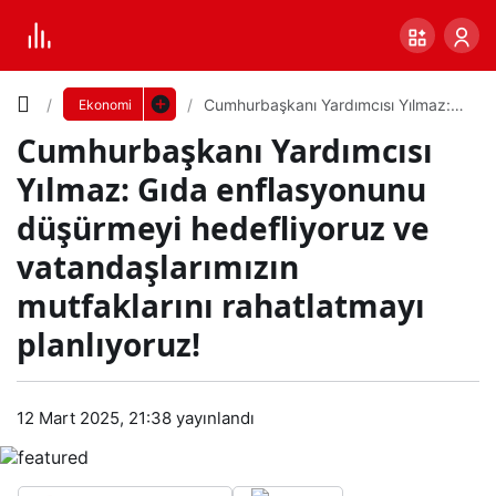
Yazı
Cumhurbaşkanı Yardımcısı Yılmaz:
Ekonomi
Gıda enflasyonunu düşürmeyi
Cumhurbaşkanı Yardımcısı
hedefliyoruz ve vatandaşlarımızın
Boyutunu
mutfaklarını rahatlatmayı
Yılmaz: Gıda enflasyonunu
planlıyoruz!
Ayarla
düşürmeyi hedefliyoruz ve
Cu
vatandaşlarımızın
0
PAYLAŞ
mhu
mutfaklarını rahatlatmayı
planlıyoruz!
Küçük
100%
Dev
rbaş
kanı
Varsayılana
12 Mart 2025, 21:38
yayınlandı
Yar
dön