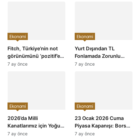
Ekonomi
Ekonomi
Fitch, Türkiye’nin not
Yurt Dışından TL
görünümünü ‘pozitif’e
Fonlamada Zorunlu
çevirdi ve yatırımcıların
Karşılık Oranları
7 ay önce
7 ay önce
ilgisini çekti!
Arttırıldı: Ekonomiye
Etkileri Neler Olacak?
Ekonomi
Ekonomi
2026’da Milli
23 Ocak 2026 Cuma
Kanatlarımız için Yoğun
Piyasa Kapanışı: Borsa,
Mesai: Türkiye’nin
Dolar, Altın ve Kripto
7 ay önce
7 ay önce