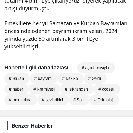
tutarını 4 bin TL’ye çıkarıyoruz” diyerek yapılacak
artışı duyurmuştu.
Emeklilere her yıl Ramazan ve Kurban Bayramları
öncesinde ödenen bayram ikramiyeleri, 2024
yılında yüzde 50 artırılarak 3 bin TL’ye
yükseltilmişti.
Haberle ilgili daha fazlası:
# açıklamasıyla
# Bakan
# bayram
# Dakika
# Geldi
# haber
# ikramiyesi
# Işıkhandan
# kocaeli
# memurlara
# sevindirici
# Son
# Teknoloji
Benzer Haberler