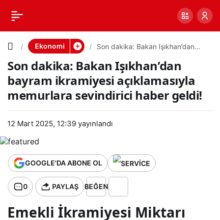
Son
0
PAYLAŞ
dakika:
Ekonomi
Son dakika: Bakan Işıkhan’dan
bayram ikramiyesi açıklamasıyla
Son dakika: Bakan Işıkhan’dan
memurlara sevindirici haber geldi!
Bakan
bayram ikramiyesi açıklamasıyla
memurlara sevindirici haber geldi!
Işıkhan’da
n bayram
12 Mart 2025, 12:39
yayınlandı
ikramiyes
GOOGLE'DA ABONE OL
i
0
PAYLAŞ
BEĞEN
açıklamas
Emekli İkramiyesi Miktarı