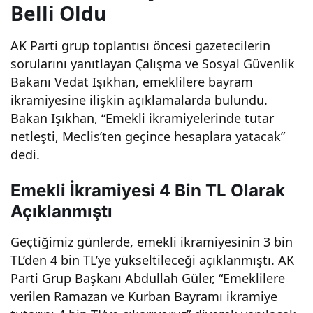
Belli Oldu
ıyla
AK Parti grup toplantısı öncesi gazetecilerin
memurlar
sorularını yanıtlayan Çalışma ve Sosyal Güvenlik
Bakanı Vedat Işıkhan, emeklilere bayram
a
ikramiyesine ilişkin açıklamalarda bulundu.
Bakan Işıkhan, “Emekli ikramiyelerinde tutar
sevindiric
netleşti, Meclis’ten geçince hesaplara yatacak”
dedi.
i haber
Emekli İkramiyesi 4 Bin TL Olarak
geldi!
Açıklanmıştı
Geçtiğimiz günlerde, emekli ikramiyesinin 3 bin
TL’den 4 bin TL’ye yükseltileceği açıklanmıştı. AK
Parti Grup Başkanı Abdullah Güler, “Emeklilere
verilen Ramazan ve Kurban Bayramı ikramiye