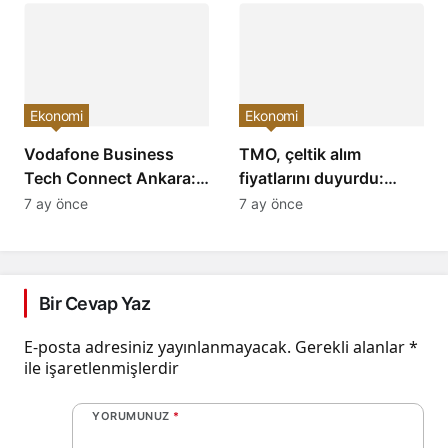
Havacılık Sektöründe
Paralarda Bugün Neler
Yükselişi Devam
Yaşandı ve Yatırımcıları
Edecek!
Neler Bekliyor?
Ekonomi
Ekonomi
Vodafone Business
TMO, çeltik alım
Tech Connect Ankara:
fiyatlarını duyurdu:
Teknoloji Devrimi
Baldo, cammeo ve
7 ay önce
7 ay önce
Konuşuldu, Geleceğe
Osmancık çeltik grupları
Yön Verildi!
için belirlenen fiyatlar!
Bir Cevap Yaz
E-posta adresiniz yayınlanmayacak.
Gerekli alanlar
*
ile işaretlenmişlerdir
YORUMUNUZ
*