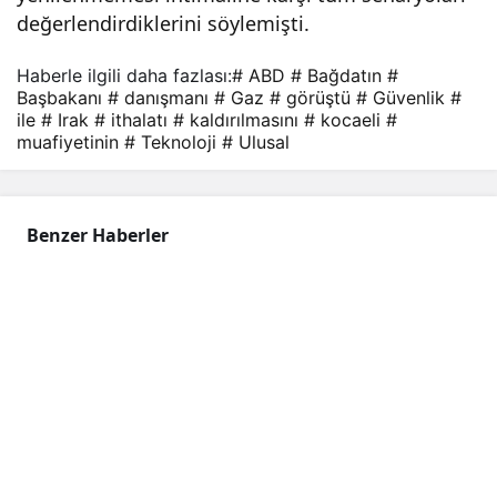
mua
değerlendirdiklerini söylemişti.
Haberle ilgili daha fazlası:
# ABD
# Bağdatın
#
fiyet
Başbakanı
# danışmanı
# Gaz
# görüştü
# Güvenlik
#
ile
# Irak
# ithalatı
# kaldırılmasını
# kocaeli
#
inin
muafiyetinin
# Teknoloji
# Ulusal
kald
Benzer Haberler
ırılm
asın
ı
gör