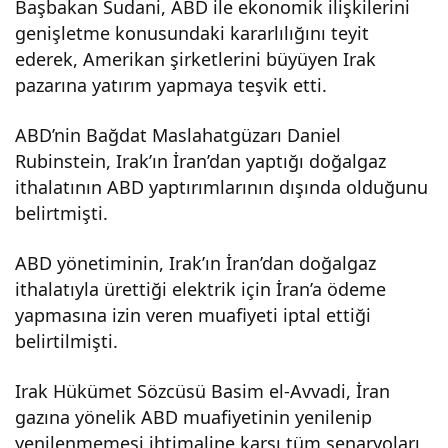
Başbakan Sudani, ABD ile ekonomik ilişkilerini
bak
genişletme konusundaki kararlılığını teyit
ederek, Amerikan şirketlerini büyüyen Irak
anı,
pazarına yatırım yapmaya teşvik etti.
ABD’nin Bağdat Maslahatgüzarı Daniel
Bağ
Rubinstein, Irak’ın İran’dan yaptığı doğalgaz
ithalatının ABD yaptırımlarının dışında olduğunu
dat’ı
belirtmişti.
n
ABD yönetiminin, Irak’ın İran’dan doğalgaz
ithalatıyla ürettiği elektrik için İran’a ödeme
gaz
yapmasına izin veren muafiyeti iptal ettiği
belirtilmişti.
ithal
Irak Hükümet Sözcüsü Basim el-Avvadi, İran
atı
gazına yönelik ABD muafiyetinin yenilenip
yenilenmemesi ihtimaline karşı tüm senaryoları