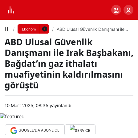
Yazı
ABD Ulusal Güvenlik Danışmanı ile
Ekonomi
Irak Başbakanı, Bağdat’ın gaz
ABD Ulusal Güvenlik
ithalatı muafiyetinin kaldırılmasını
Boyutunu
görüştü
Danışmanı ile Irak Başbakanı,
Ayarla
Bağdat’ın gaz ithalatı
AB
muafiyetinin kaldırılmasını
0
PAYLAŞ
D
görüştü
Küçük
100%
Dev
Ulu
10 Mart 2025, 08:35
yayınlandı
sal
Varsayılana
GOOGLE'DA ABONE OL
Güv
dön