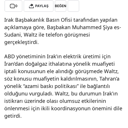
0
PAYLAŞ
BEĞEN
enli
Irak Başbakanlık Basın Ofisi tarafından yapılan
k
açıklamaya göre, Başbakan Muhammed Şiya es-
Sudani, Waltz ile telefon görüşmesi
Dan
gerçekleştirdi.
ABD yönetiminin Irak’ın elektrik üretimi için
ışm
İran’dan doğalgaz ithalatına yönelik muafiyeti
iptali konusunun ele alındığı görüşmede Waltz,
anı
söz konusu muafiyetin kaldırılmasının, Tahran’a
yönelik “azami baskı politikası” ile bağlantılı
ile
olduğunu vurguladı. Waltz, bu durumun Irak’ın
istikrarı üzerinde olası olumsuz etkilerinin
Irak
önlenmesi için ikili koordinasyonun önemini dile
getirdi.
Baş