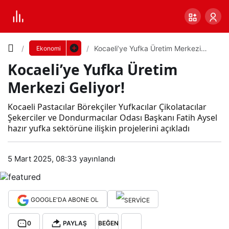
Yazı
Kocaeli’ye Yufka Üretim Merkezi
Ekonomi
Geliyor!
Kocaeli’ye Yufka Üretim
Boyutunu
Merkezi Geliyor!
Ayarla
Koc
Kocaeli Pastacılar Börekçiler Yufkacılar Çikolatacılar
Şekerciler ve Dondurmacılar Odası Başkanı Fatih Aysel
0
PAYLAŞ
hazır yufka sektörüne ilişkin projelerini açıkladı
aeli’
Küçük
100%
Dev
5 Mart 2025, 08:33
yayınlandı
ye
Yuf
Varsayılana
GOOGLE'DA ABONE OL
ka
dön
0
PAYLAŞ
BEĞEN