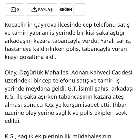
0
PAYLAŞ
BEĞEN
az!
Kocaeli’nin Çayırova ilçesinde cep telefonu satış
Ark
ve tamiri yapılan iş yerinde bir kişi şakalaştığı
arkadaşını kazara tabancayla vurdu. Yaralı şahıs,
ada
hastaneye kaldırılırken polis, tabancayla vuran
kişiyi gözaltına aldı.
şını
Olay, Özgürlük Mahallesi Adnan Kahveci Caddesi
vur
üzerindeki bir cep telefonu satış ve tamiri iş
yerinde meydana geldi. G.T. isimli şahıs, arkadaşı
du
K.G. ile şakalaşırken tabancasının kazara ateş
alması sonucu K.G.’ye kurşun isabet etti. İhbar
üzerine olay yerine sağlık ve polis ekipleri sevk
edildi.
K.G., sağlık ekiplerinin ilk müdahalesinin