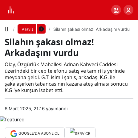
Yazı
Silahın şakası olmaz! Arkadaşını vurdu
Asayiş
Silahın şakası olmaz!
Boyutunu
Arkadaşını vurdu
Ayarla
Sila
Olay, Özgürlük Mahallesi Adnan Kahveci Caddesi
üzerindeki bir cep telefonu satış ve tamiri iş yerinde
0
PAYLAŞ
meydana geldi. G.T. isimli şahıs, arkadaşı K.G. ile
hın
şakalaşırken tabancasının kazara ateş alması sonucu
K.G.'ye kurşun isabet etti.
Küçük
100%
Dev
şak
6 Mart 2025, 21:16
yayınlandı
ası
Varsayılana
olm
dön
GOOGLE'DA ABONE OL