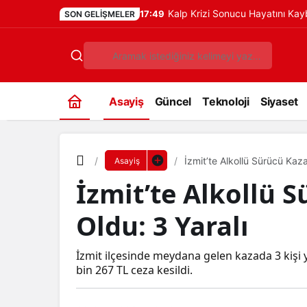
Kalp Krizi Sonucu Hayatını Ka
17:49
SON GELIŞMELER
Asayiş
Güncel
Teknoloji
Siyaset
İzmit’te Alkollü Sürücü Kaz
Asayiş
İzmit’te Alkollü 
Oldu: 3 Yaralı
İzmit ilçesinde meydana gelen kazada 3 kişi 
bin 267 TL ceza kesildi.