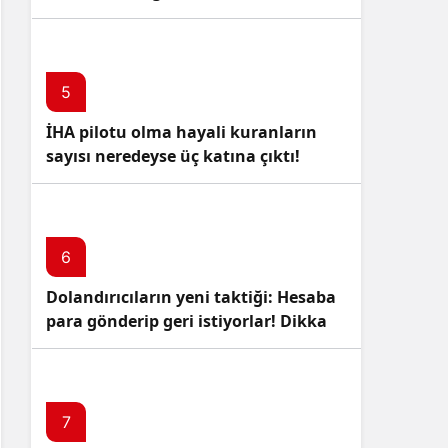
5
İHA pilotu olma hayali kuranların
sayısı neredeyse üç katına çıktı!
6
Dolandırıcıların yeni taktiği: Hesaba
para gönderip geri istiyorlar! Dikkat
Edin!
7