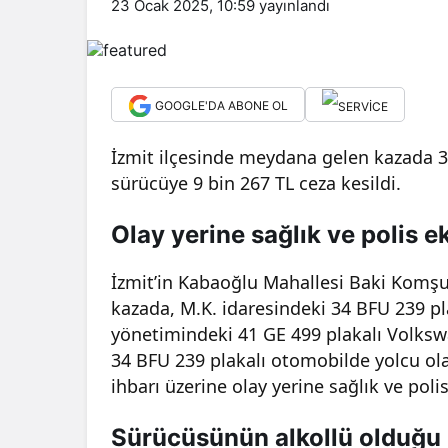
23 Ocak 2025, 10:59
yayınlandı
GOOGLE'DA ABONE OL
İzmit ilçesinde meydana gelen kazada 3 
sürücüye 9 bin 267 TL ceza kesildi.
Olay yerine sağlık ve polis ek
İzmit’in Kabaoğlu Mahallesi Baki Komş
kazada, M.K. idaresindeki 34 BFU 239 pl
yönetimindeki 41 GE 499 plakalı Volksw
34 BFU 239 plakalı otomobilde yolcu ola
ihbarı üzerine olay yerine sağlık ve polis
Sürücüsünün alkollü olduğu 