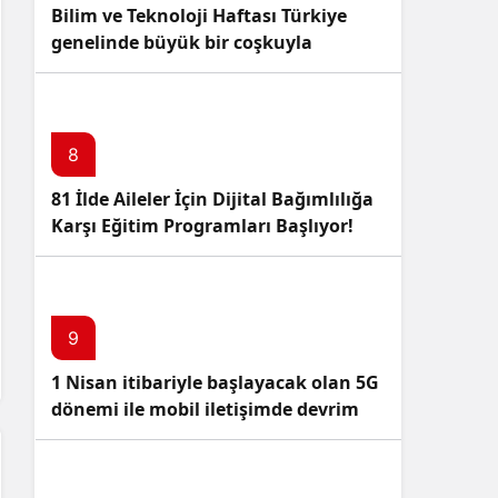
Bilim ve Teknoloji Haftası Türkiye
genelinde büyük bir coşkuyla
kutlandı: İşte Etkinlikler ve
Kutlamalar!
8
81 İlde Aileler İçin Dijital Bağımlılığa
Karşı Eğitim Programları Başlıyor!
9
1 Nisan itibariyle başlayacak olan 5G
dönemi ile mobil iletişimde devrim
başlıyor!