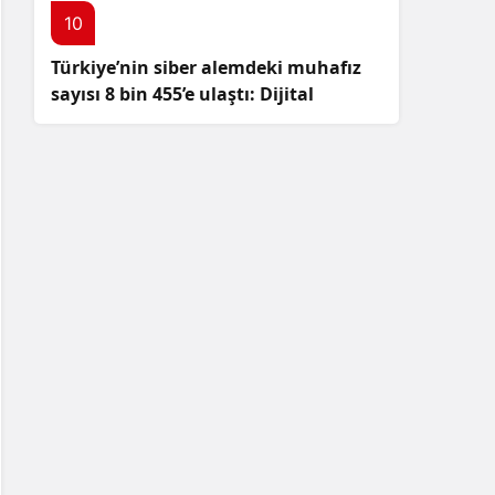
10
Türkiye’nin siber alemdeki muhafız
sayısı 8 bin 455’e ulaştı: Dijital
güvenliğimizi korumak için
çalışmalar artıyor!