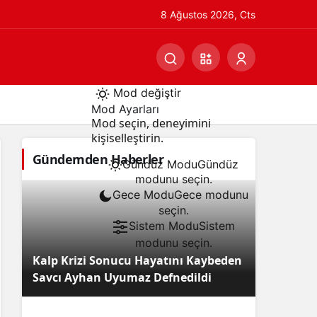
8 Ağustos 2026, Cts
Mod değiştir
Mod Ayarları
Mod seçin, deneyimini
kişiselleştirin.
Gündemden Haberler
Gündüz Modu
Gündüz
modunu seçin.
Gece Modu
Gece modunu
seçin.
Sistem Modu
Sistem
modunu seçin.
Kalp Krizi Sonucu Hayatını Kaybeden
Savcı Ayhan Uyumaz Defnedildi