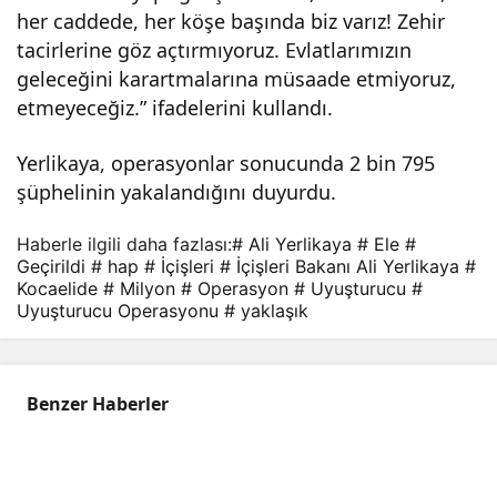
her caddede, her köşe başında biz varız! Zehir
mily
tacirlerine göz açtırmıyoruz. Evlatlarımızın
geleceğini karartmalarına müsaade etmiyoruz,
on
etmeyeceğiz.” ifadelerini kullandı.
uyu
Yerlikaya, operasyonlar sonucunda 2 bin 795
şüphelinin yakalandığını duyurdu.
ştur
Haberle ilgili daha fazlası:
# Ali Yerlikaya
# Ele
#
Geçirildi
# hap
# İçişleri
# İçişleri Bakanı Ali Yerlikaya
#
ucu
Kocaelide
# Milyon
# Operasyon
# Uyuşturucu
#
Uyuşturucu Operasyonu
# yaklaşık
hap
ele
Benzer Haberler
geçi