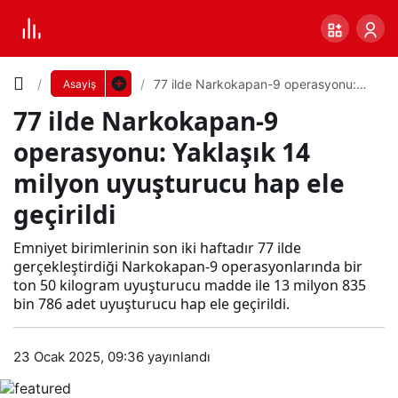
Yazı
77 ilde Narkokapan-9 operasyonu:
Asayiş
Yaklaşık 14 milyon uyuşturucu hap ele
77 ilde Narkokapan-9
geçirildi
Boyutunu
operasyonu: Yaklaşık 14
Ayarla
milyon uyuşturucu hap ele
77
geçirildi
0
PAYLAŞ
ilde
Emniyet birimlerinin son iki haftadır 77 ilde
gerçekleştirdiği Narkokapan-9 operasyonlarında bir
Küçük
100%
Dev
Nar
ton 50 kilogram uyuşturucu madde ile 13 milyon 835
bin 786 adet uyuşturucu hap ele geçirildi.
kok
Varsayılana
23 Ocak 2025, 09:36
yayınlandı
apa
dön