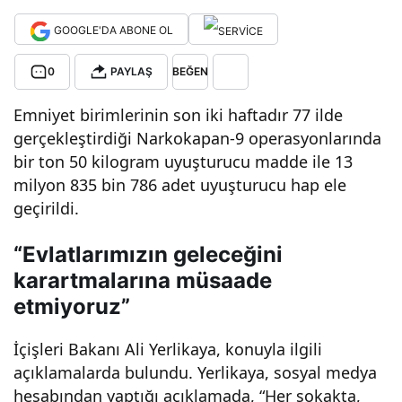
n-9
GOOGLE'DA ABONE OL
0
PAYLAŞ
BEĞEN
ope
Emniyet birimlerinin son iki haftadır 77 ilde
rasy
gerçekleştirdiği Narkokapan-9 operasyonlarında
bir ton 50 kilogram uyuşturucu madde ile 13
onu
milyon 835 bin 786 adet uyuşturucu hap ele
geçirildi.
:
“Evlatlarımızın geleceğini
karartmalarına müsaade
Yakl
etmiyoruz”
aşık
İçişleri Bakanı Ali Yerlikaya, konuyla ilgili
açıklamalarda bulundu. Yerlikaya, sosyal medya
14
hesabından yaptığı açıklamada, “Her sokakta,