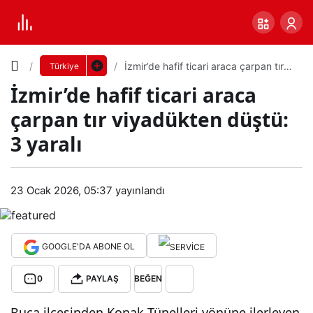
Yazı
İzmir’de hafif ticari araca çarpan tır
Türkiye
viyadükten düştü: 3 yaralı
İzmir’de hafif ticari araca
Boyutunu
çarpan tır viyadükten düştü:
Ayarla
3 yaralı
İzmi
0
PAYLAŞ
r’de
23 Ocak 2026, 05:37
yayınlandı
Küçük
100%
Dev
hafi
GOOGLE'DA ABONE OL
f
Varsayılana
0
PAYLAŞ
BEĞEN
ticar
dön
Buca ilçesinden Konak Tünelleri yönüne ilerleyen