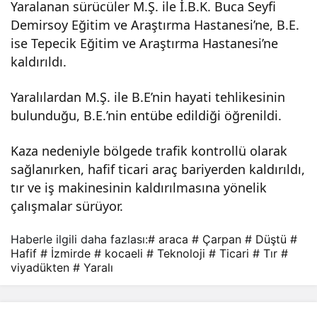
Yaralanan sürücüler M.Ş. ile İ.B.K. Buca Seyfi
ten
Demirsoy Eğitim ve Araştırma Hastanesi’ne, B.E.
ise Tepecik Eğitim ve Araştırma Hastanesi’ne
düş
kaldırıldı.
Yaralılardan M.Ş. ile B.E’nin hayati tehlikesinin
tü:
bulunduğu, B.E.’nin entübe edildiği öğrenildi.
3
Kaza nedeniyle bölgede trafik kontrollü olarak
sağlanırken, hafif ticari araç bariyerden kaldırıldı,
yara
tır ve iş makinesinin kaldırılmasına yönelik
çalışmalar sürüyor.
lı
Haberle ilgili daha fazlası:
# araca
# Çarpan
# Düştü
#
Hafif
# İzmirde
# kocaeli
# Teknoloji
# Ticari
# Tır
#
viyadükten
# Yaralı