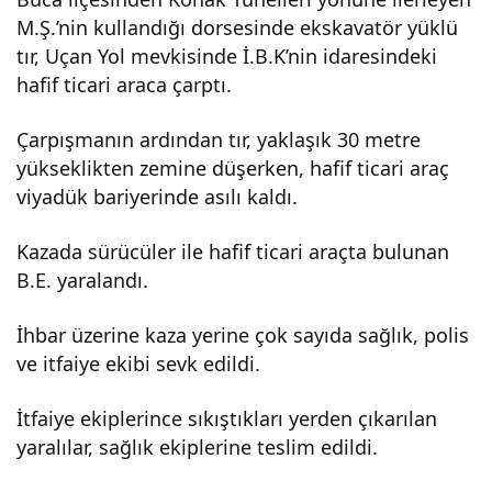
M.Ş.’nin kullandığı dorsesinde ekskavatör yüklü
i
tır, Uçan Yol mevkisinde İ.B.K’nin idaresindeki
hafif ticari araca çarptı.
arac
Çarpışmanın ardından tır, yaklaşık 30 metre
a
yükseklikten zemine düşerken, hafif ticari araç
viyadük bariyerinde asılı kaldı.
çarp
Kazada sürücüler ile hafif ticari araçta bulunan
B.E. yaralandı.
an
İhbar üzerine kaza yerine çok sayıda sağlık, polis
tır
ve itfaiye ekibi sevk edildi.
viya
İtfaiye ekiplerince sıkıştıkları yerden çıkarılan
yaralılar, sağlık ekiplerine teslim edildi.
dük