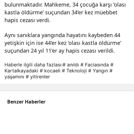
bulunmaktadır. Mahkeme, 34 çocuğa karşı ‘olası
enle
kastla öldürme’ suçundan 34’er kez müebbet
hapis cezası verdi.
r
Aynı sanıklara yangında hayatını kaybeden 44
anıl
yetişkin için ise 44’er kez ‘olası kastla öldürme’
suçundan 24 yıl 11’er ay hapis cezası verildi.
dı
Haberle ilgili daha fazlası:
# anıldı
# Faciasında
#
Kartalkayadaki
# kocaeli
# Teknoloji
# Yangın
#
yaşamını
# yitirenler
Benzer Haberler