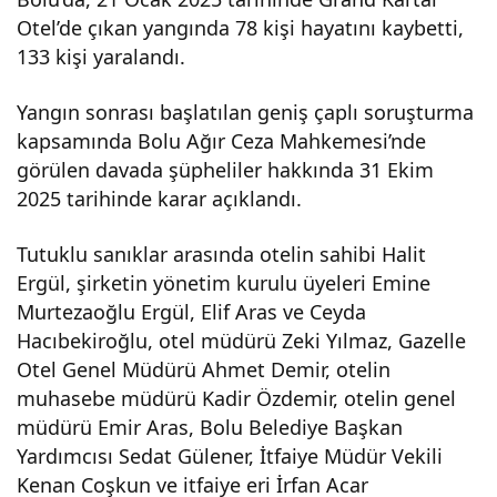
Otel’de çıkan yangında 78 kişi hayatını kaybetti,
gın
133 kişi yaralandı.
faci
Yangın sonrası başlatılan geniş çaplı soruşturma
kapsamında Bolu Ağır Ceza Mahkemesi’nde
asın
görülen davada şüpheliler hakkında 31 Ekim
2025 tarihinde karar açıklandı.
da
Tutuklu sanıklar arasında otelin sahibi Halit
Ergül, şirketin yönetim kurulu üyeleri Emine
yaş
Murtezaoğlu Ergül, Elif Aras ve Ceyda
Hacıbekiroğlu, otel müdürü Zeki Yılmaz, Gazelle
amı
Otel Genel Müdürü Ahmet Demir, otelin
muhasebe müdürü Kadir Özdemir, otelin genel
nı
müdürü Emir Aras, Bolu Belediye Başkan
Yardımcısı Sedat Gülener, İtfaiye Müdür Vekili
yitir
Kenan Coşkun ve itfaiye eri İrfan Acar