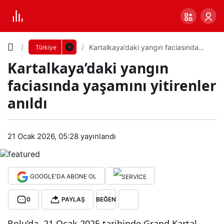
Yazı
Kartalkaya’daki yangın faciasında
Türkiye
yaşamını yitirenler anıldı
Kartalkaya’daki yangın
Boyutunu
faciasında yaşamını yitirenler
Ayarla
anıldı
Kart
0
PAYLAŞ
alka
21 Ocak 2026, 05:28
yayınlandı
Küçük
100%
Dev
ya’d
GOOGLE'DA ABONE OL
aki
Varsayılana
0
PAYLAŞ
BEĞEN
yan
dön
Bolu’da, 21 Ocak 2025 tarihinde Grand Kartal