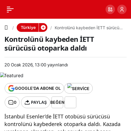
Kontrolün
0
PAYLAŞ
ü
Türkiye
Kontrolünü kaybeden İETT sürücüsü
otoparka daldı
Kontrolünü kaybeden İETT
kaybeden
sürücüsü otoparka daldı
İETT
20 Ocak 2026, 13:00
yayınlandı
sürücüsü
otoparka
GOOGLE'DA ABONE OL
0
PAYLAŞ
BEĞEN
daldı
İstanbul Esenler’de İETT otobüsü sürücüsü
kontrolünü kaybederek otoparka daldı. Kazada