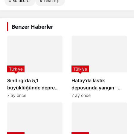
# Sürücüsü
# Teknoloji
Benzer Haberler
Türkiye
Türkiye
Sındırgı’da 5,1
Hatay’da lastik
büyüklüğünde deprem:
deposunda yangın –
İstanbul ve İzmir’de de
Son Dakika Haberleri
7 ay önce
7 ay önce
hissedildi