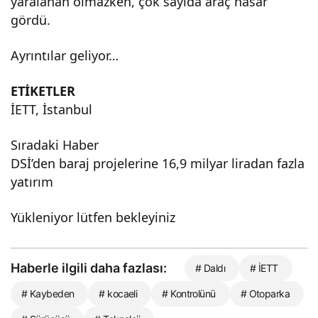
yaralanan olmazken, çok sayıda araç hasar
gördü.
Ayrıntılar geliyor…
ETİKETLER
İETT, İstanbul
Sıradaki Haber
DSİ’den baraj projelerine 16,9 milyar liradan fazla
yatırım
Yükleniyor lütfen bekleyiniz
Haberle ilgili daha fazlası:
# Daldı
# İETT
# Kaybeden
# kocaeli
# Kontrolünü
# Otoparka