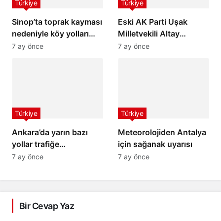
Türkiye
Türkiye
Sinop’ta toprak kayması
Eski AK Parti Uşak
nedeniyle köy yolları
Milletvekili Altay
ulaşıma kapandı
hayatını kaybetti
7 ay önce
7 ay önce
Türkiye
Türkiye
Ankara’da yarın bazı
Meteorolojiden Antalya
yollar trafiğe
için sağanak uyarısı
kapatılacak
7 ay önce
7 ay önce
Bir Cevap Yaz