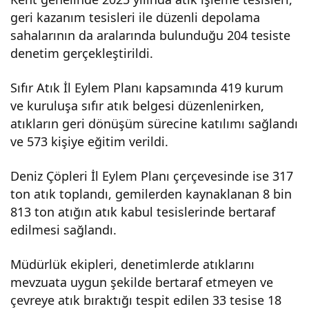
geri kazanım tesisleri ile düzenli depolama
atık
sahalarının da aralarında bulunduğu 204 tesiste
denetim gerçekleştirildi.
bıra
Sıfır Atık İl Eylem Planı kapsamında 419 kurum
kan
ve kuruluşa sıfır atık belgesi düzenlenirken,
atıkların geri dönüşüm sürecine katılımı sağlandı
tesi
ve 573 kişiye eğitim verildi.
Deniz Çöpleri İl Eylem Planı çerçevesinde ise 317
sler
ton atık toplandı, gemilerden kaynaklanan 8 bin
813 ton atığın atık kabul tesislerinde bertaraf
e
edilmesi sağlandı.
18,6
Müdürlük ekipleri, denetimlerde atıklarını
mevzuata uygun şekilde bertaraf etmeyen ve
mily
çevreye atık bıraktığı tespit edilen 33 tesise 18