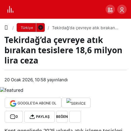
Yazı
Tekirdağ’da çevreye atık bırakan
Türkiye
tesislere 18,6 milyon lira ceza
Tekirdağ’da çevreye atık
Boyutunu
bırakan tesislere 18,6 milyon
Ayarla
lira ceza
Teki
0
PAYLAŞ
rda
20 Ocak 2026, 10:58
yayınlandı
Küçük
100%
Dev
ğ’da
GOOGLE'DA ABONE OL
çevr
Varsayılana
0
PAYLAŞ
BEĞEN
eye
dön
Kent genelinde 2025 yılında atık işleme tesisleri,