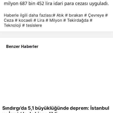
milyon 687 bin 452 lira idari para cezası uyguladı.
on
Haberle ilgili daha fazlası:
# Atık
# bırakan
# Çevreye
#
Ceza
# kocaeli
# Lira
# Milyon
# Tekirdağda
#
lira
Teknoloji
# tesislere
cez
Benzer Haberler
a
Sındırgı’da 5,1 büyüklüğünde deprem: İstanbul