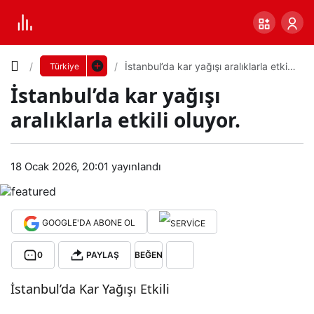
Yazı
İstanbul’da kar yağışı aralıklarla etkili
Türkiye
oluyor.
İstanbul’da kar yağışı
Boyutunu
aralıklarla etkili oluyor.
Ayarla
İsta
18 Ocak 2026, 20:01
yayınlandı
0
PAYLAŞ
nbul
Küçük
100%
Dev
’da
GOOGLE'DA ABONE OL
0
PAYLAŞ
BEĞEN
kar
Varsayılana
İstanbul’da Kar Yağışı Etkili
yağı
dön