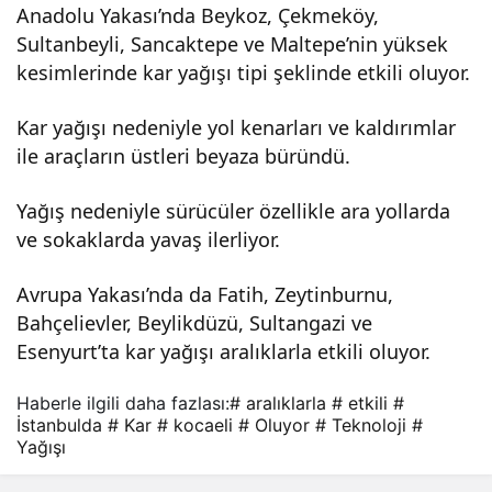
Anadolu Yakası’nda Beykoz, Çekmeköy,
şı
Sultanbeyli, Sancaktepe ve Maltepe’nin yüksek
kesimlerinde kar yağışı tipi şeklinde etkili oluyor.
aralı
Kar yağışı nedeniyle yol kenarları ve kaldırımlar
ile araçların üstleri beyaza büründü.
klarl
Yağış nedeniyle sürücüler özellikle ara yollarda
a
ve sokaklarda yavaş ilerliyor.
etkil
Avrupa Yakası’nda da Fatih, Zeytinburnu,
Bahçelievler, Beylikdüzü, Sultangazi ve
i
Esenyurt’ta kar yağışı aralıklarla etkili oluyor.
oluy
Haberle ilgili daha fazlası:
# aralıklarla
# etkili
#
İstanbulda
# Kar
# kocaeli
# Oluyor
# Teknoloji
#
Yağışı
or.