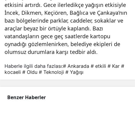
etkisini artırdı. Gece ilerledikçe yağışın etkisiyle
şı
İncek, Dikmen, Keçiören, Bağlıca ve Çankaya’nın
bazı bölgelerinde parklar, caddeler, sokaklar ve
etkil
araçlar beyaz bir örtüyle kaplandı. Bazı
vatandaşların gece geç saatlerde kartopu
i
oynadığı gözlemlenirken, belediye ekipleri de
olumsuz durumlara karşı tedbir aldı.
oldu
Haberle ilgili daha fazlası:
# Ankarada
# etkili
# Kar
#
kocaeli
# Oldu
# Teknoloji
# Yağışı
Benzer Haberler