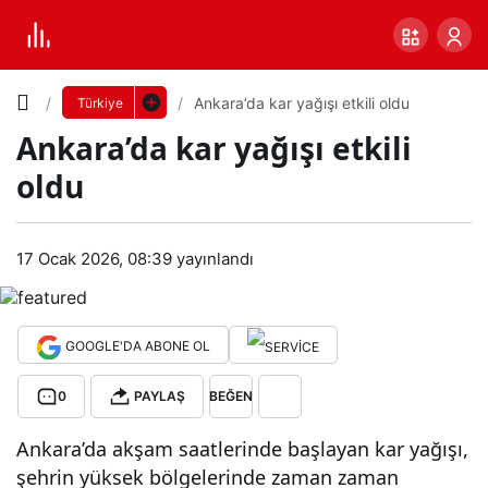
Yazı
Ankara’da kar yağışı etkili oldu
Türkiye
Ankara’da kar yağışı etkili
Boyutunu
oldu
Ayarla
Ank
17 Ocak 2026, 08:39
yayınlandı
0
PAYLAŞ
ara’
Küçük
100%
Dev
da
GOOGLE'DA ABONE OL
0
PAYLAŞ
BEĞEN
kar
Varsayılana
Ankara’da akşam saatlerinde başlayan kar yağışı,
yağı
dön
şehrin yüksek bölgelerinde zaman zaman