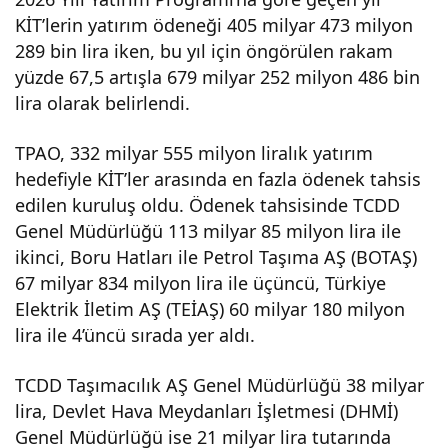
KİT’lerin yatırım ödeneği 405 milyar 473 milyon
en
289 bin lira iken, bu yıl için öngörülen rakam
yüzde 67,5 artışla 679 milyar 252 milyon 486 bin
fazl
lira olarak belirlendi.
a
TPAO, 332 milyar 555 milyon liralık yatırım
hedefiyle KİT’ler arasında en fazla ödenek tahsis
yatır
edilen kuruluş oldu. Ödenek tahsisinde TCDD
Genel Müdürlüğü 113 milyar 85 milyon lira ile
ım
ikinci, Boru Hatları ile Petrol Taşıma AŞ (BOTAŞ)
67 milyar 834 milyon lira ile üçüncü, Türkiye
Elektrik İletim AŞ (TEİAŞ) 60 milyar 180 milyon
yap
lira ile 4’üncü sırada yer aldı.
aca
TCDD Taşımacılık AŞ Genel Müdürlüğü 38 milyar
lira, Devlet Hava Meydanları İşletmesi (DHMİ)
k
Genel Müdürlüğü ise 21 milyar lira tutarında