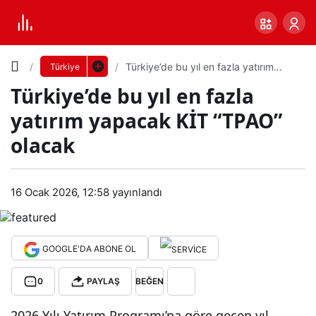
Yazı
Türkiye’de bu yıl en fazla yatırım
Türkiye
yapacak KİT “TPAO” olacak
Türkiye’de bu yıl en fazla
Boyutunu
yatırım yapacak KİT “TPAO”
Ayarla
olacak
Tür
0
PAYLAŞ
kiye’
16 Ocak 2026, 12:58
yayınlandı
Küçük
100%
Dev
de
GOOGLE'DA ABONE OL
bu
Varsayılana
0
PAYLAŞ
BEĞEN
yıl
dön
2026 Yılı Yatırım Programı’na göre geçen yıl