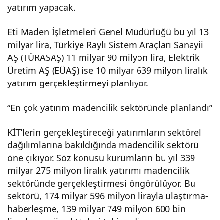
yatırım yapacak.
KİT
Eti Maden İşletmeleri Genel Müdürlüğü bu yıl 13
“TP
milyar lira, Türkiye Raylı Sistem Araçları Sanayii
AŞ (TÜRASAŞ) 11 milyar 90 milyon lira, Elektrik
AO”
Üretim AŞ (EÜAŞ) ise 10 milyar 639 milyon liralık
yatırım gerçekleştirmeyi planlıyor.
olac
“En çok yatırım madencilik sektöründe planlandı”
ak
KİT’lerin gerçekleştireceği yatırımların sektörel
dağılımlarına bakıldığında madencilik sektörü
öne çıkıyor. Söz konusu kurumların bu yıl 339
milyar 275 milyon liralık yatırımı madencilik
sektöründe gerçekleştirmesi öngörülüyor. Bu
sektörü, 174 milyar 596 milyon lirayla ulaştırma-
haberleşme, 139 milyar 749 milyon 600 bin