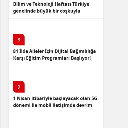
Bilim ve Teknoloji Haftası Türkiye
genelinde büyük bir coşkuyla
kutlandı: İşte Etkinlikler ve
Kutlamalar!
8
81 İlde Aileler İçin Dijital Bağımlılığa
Karşı Eğitim Programları Başlıyor!
9
1 Nisan itibariyle başlayacak olan 5G
dönemi ile mobil iletişimde devrim
başlıyor!