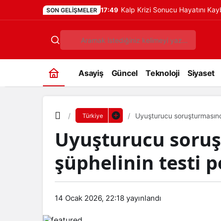
Kalp Krizi Sonucu Hayatını Ka
17:49
SON GELIŞMELER
Asayiş
Güncel
Teknoloji
Siyaset
Uyuşturucu soruşturmasında 
Türkiye
Uyuşturucu soru
şüphelinin testi po
14 Ocak 2026, 22:18
yayınlandı