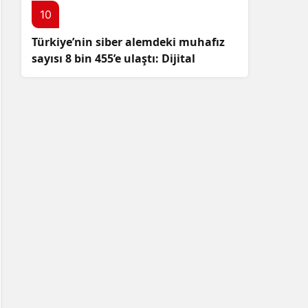
10
Türkiye’nin siber alemdeki muhafız
sayısı 8 bin 455’e ulaştı: Dijital
güvenliğimizi korumak için
çalışmalar artıyor!