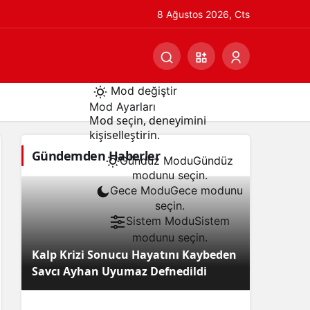
8 Ağustos 2026, Cts
Mod değiştir
Mod Ayarları
Mod seçin, deneyimini
kişiselleştirin.
Gündemden Haberler
Gündüz Modu
Gündüz
modunu seçin.
Gece Modu
Gece modunu
seçin.
Sistem Modu
Sistem
modunu seçin.
Kalp Krizi Sonucu Hayatını Kaybeden
Savcı Ayhan Uyumaz Defnedildi