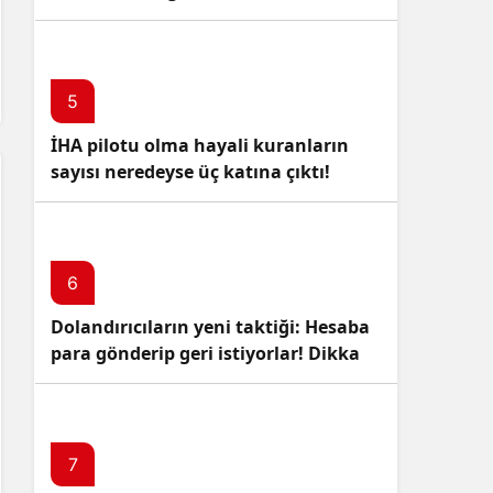
5
İHA pilotu olma hayali kuranların
sayısı neredeyse üç katına çıktı!
6
Dolandırıcıların yeni taktiği: Hesaba
para gönderip geri istiyorlar! Dikkat
Edin!
7