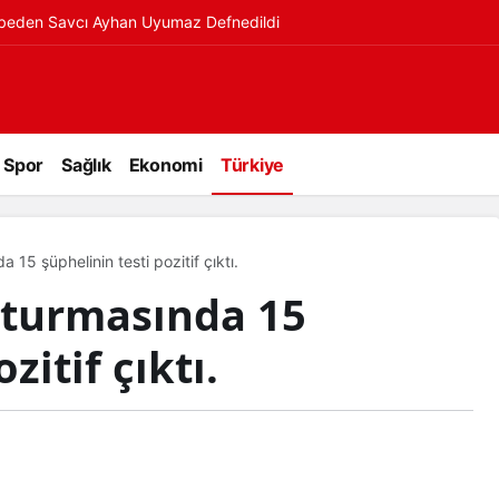
ybeden Savcı Ayhan Uyumaz Defnedildi
Spor
Sağlık
Ekonomi
Türkiye
15 şüphelinin testi pozitif çıktı.
şturmasında 15
zitif çıktı.