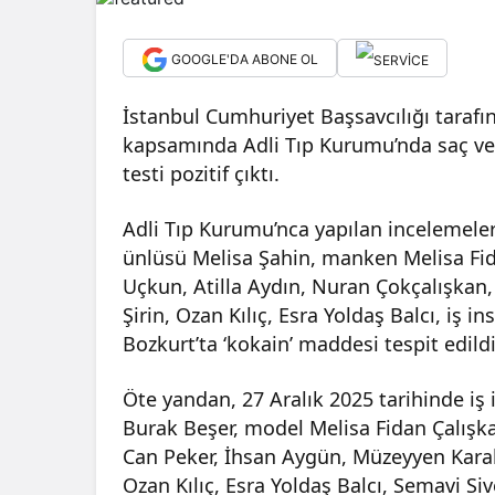
GOOGLE'DA ABONE OL
İstanbul Cumhuriyet Başsavcılığı taraf
kapsamında Adli Tıp Kurumu’nda saç ve 
testi pozitif çıktı.
Adli Tıp Kurumu’nca yapılan incelemele
ünlüsü Melisa Şahin, manken Melisa Fid
Uçkun, Atilla Aydın, Nuran Çokçalışka
Şirin, Ozan Kılıç, Esra Yoldaş Balcı, iş
Bozkurt’ta ‘kokain’ maddesi tespit edildi
Öte yandan, 27 Aralık 2025 tarihinde iş
Burak Beşer, model Melisa Fidan Çalışk
Can Peker, İhsan Aygün, Müzeyyen Karak
Ozan Kılıç, Esra Yoldaş Balcı, Semavi S