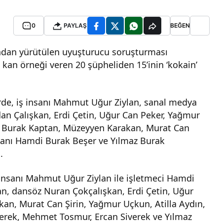
0
PAYLAŞ
BEĞEN
ından yürütülen uyuşturucu soruşturması
kan örneği veren 20 şüpheliden 15’inin ‘kokain’
rde, iş insanı Mahmut Uğur Ziylan, sanal medya
an Çalışkan, Erdi Çetin, Uğur Can Peker, Yağmur
n, Burak Kaptan, Müzeyyen Karakan, Murat Can
 insanı Hamdi Burak Beşer ve Yılmaz Burak
.
 insanı Mahmut Uğur Ziylan ile işletmeci Hamdi
an, dansöz Nuran Çokçalışkan, Erdi Çetin, Uğur
an, Murat Can Şirin, Yağmur Uçkun, Atilla Aydın,
iverek, Mehmet Tosmur, Ercan Siverek ve Yılmaz