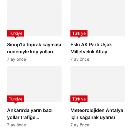
Türkiye
Türkiye
Sinop’ta toprak kayması
Eski AK Parti Uşak
nedeniyle köy yolları
Milletvekili Altay
ulaşıma kapandı
hayatını kaybetti
7 ay önce
7 ay önce
Türkiye
Türkiye
Ankara’da yarın bazı
Meteorolojiden Antalya
yollar trafiğe
için sağanak uyarısı
kapatılacak
7 ay önce
7 ay önce