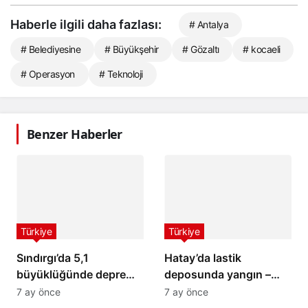
Haberle ilgili daha fazlası:
# Antalya
# Belediyesine
# Büyükşehir
# Gözaltı
# kocaeli
# Operasyon
# Teknoloji
Benzer Haberler
Türkiye
Türkiye
Sındırgı’da 5,1
Hatay’da lastik
büyüklüğünde deprem:
deposunda yangın –
İstanbul ve İzmir’de de
Son Dakika Haberleri
7 ay önce
7 ay önce
hissedildi