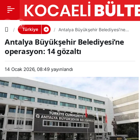
Antalya
0
PAYLAŞ
Büyükşeh
Türkiye
Antalya Büyükşehir Belediyesi’ne
operasyon: 14 gözaltı
Antalya Büyükşehir Belediyesi’ne
ir
operasyon: 14 gözaltı
Belediyes
14 Ocak 2026, 08:49
yayınlandı
i’ne
operasyo
n: 14
gözaltı