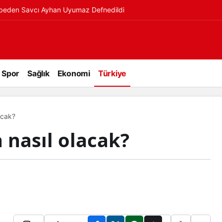
ybeden Savcı Ayhan Uyumaz Defnedildi
Spor
Sağlık
Ekonomi
Türkiye
acak?
 nasıl olacak?