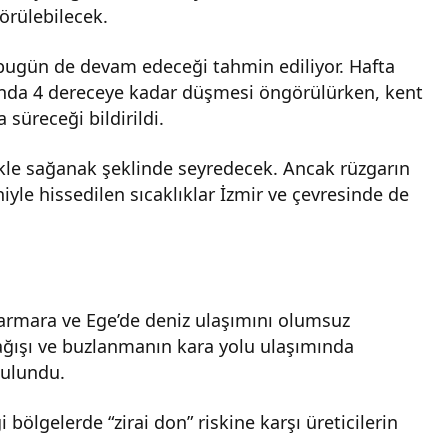
görülebilecek.
 bugün de devam edeceği tahmin ediliyor. Hafta
altında 4 dereceye kadar düşmesi öngörülürken, kent
 süreceği bildirildi.
likle sağanak şeklinde seyredecek. Ancak rüzgarın
yle hissedilen sıcaklıklar İzmir ve çevresinde de
n Marmara ve Ege’de deniz ulaşımını olumsuz
 yağışı ve buzlanmanın kara yolu ulaşımında
bulundu.
 bölgelerde “zirai don” riskine karşı üreticilerin