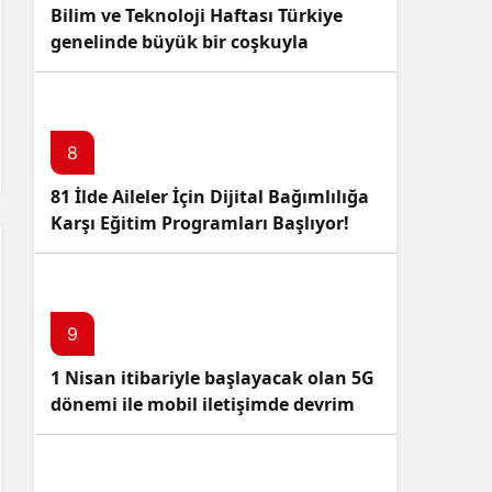
Bilim ve Teknoloji Haftası Türkiye
genelinde büyük bir coşkuyla
kutlandı: İşte Etkinlikler ve
Kutlamalar!
8
81 İlde Aileler İçin Dijital Bağımlılığa
Karşı Eğitim Programları Başlıyor!
9
1 Nisan itibariyle başlayacak olan 5G
dönemi ile mobil iletişimde devrim
başlıyor!