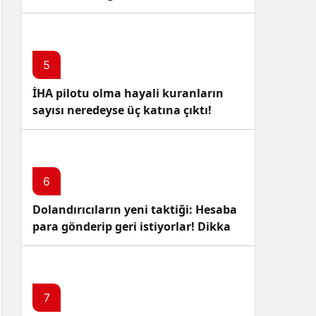
5
İHA pilotu olma hayali kuranların
sayısı neredeyse üç katına çıktı!
6
Dolandırıcıların yeni taktiği: Hesaba
para gönderip geri istiyorlar! Dikkat
Edin!
7