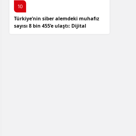
10
Türkiye’nin siber alemdeki muhafız
sayısı 8 bin 455’e ulaştı: Dijital
güvenliğimizi korumak için
çalışmalar artıyor!