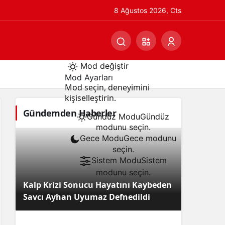
8 Ağustos 2026, Cts
Mod değiştir
Mod Ayarları
Mod seçin, deneyimini
kişiselleştirin.
Gündemden Haberler
Gündüz Modu
Gündüz
modunu seçin.
Gece Modu
Gece modunu
seçin.
Sistem Modu
Sistem
modunu seçin.
Kalp Krizi Sonucu Hayatını Kaybeden
Savcı Ayhan Uyumaz Defnedildi