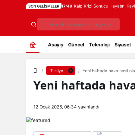
Kalp Krizi Sonucu Hayatını Ka
17:49
SON GELIŞMELER
Asayiş
Güncel
Teknoloji
Siyaset
Yeni haftada hava nasıl ol
Türkiye
Yeni haftada hava
12 Ocak 2026, 06:34
yayınlandı