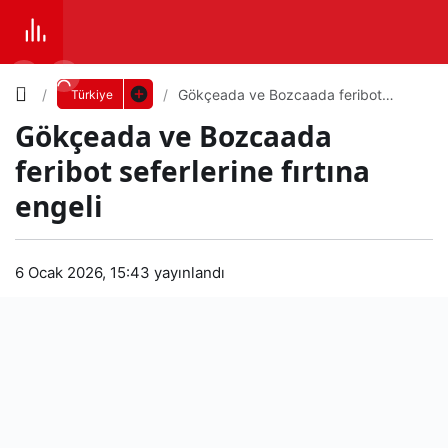
Yazı
Gökçeada ve Bozcaada feribot
Türkiye
seferlerine fırtına engeli
Gökçeada ve Bozcaada
Boyutunu
feribot seferlerine fırtına
Ayarla
engeli
Gök
0
PAYLAŞ
çea
6 Ocak 2026, 15:43
yayınlandı
Küçük
100%
Dev
da
ve
Varsayılana
Boz
dön