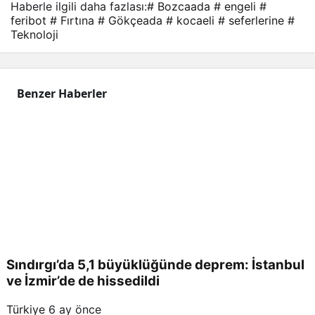
Haberle ilgili daha fazlası:
# Bozcaada
# engeli
#
na
feribot
# Fırtına
# Gökçeada
# kocaeli
# seferlerine
#
Teknoloji
eng
Benzer Haberler
eli
Sındırgı’da 5,1 büyüklüğünde deprem: İstanbul
ve İzmir’de de hissedildi
Türkiye
6 ay önce