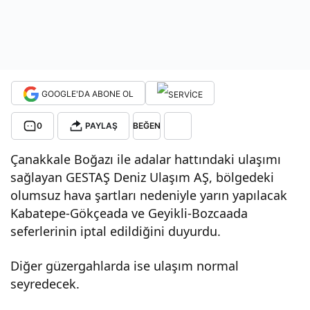
caa
da
GOOGLE'DA ABONE OL
feri
0
PAYLAŞ
BEĞEN
bot
Çanakkale Boğazı ile adalar hattındaki ulaşımı
sefe
sağlayan GESTAŞ Deniz Ulaşım AŞ, bölgedeki
olumsuz hava şartları nedeniyle yarın yapılacak
Kabatepe-Gökçeada ve Geyikli-Bozcaada
rleri
seferlerinin iptal edildiğini duyurdu.
ne
Diğer güzergahlarda ise ulaşım normal
seyredecek.
fırtı