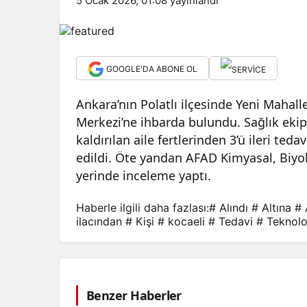
5 Ocak 2026, 01:08
yayınlandı
GOOGLE'DA ABONE OL
Ankara’nın Polatlı ilçesinde Yeni Mahall
Merkezi’ne ihbarda bulundu. Sağlık ekipl
kaldırılan aile fertlerinden 3’ü ileri ted
edildi. Öte yandan AFAD Kimyasal, Biyol
yerinde inceleme yaptı.
Haberle ilgili daha fazlası:
# Alındı
# Altına
# 
ilacından
# Kişi
# kocaeli
# Tedavi
# Teknolo
Benzer Haberler