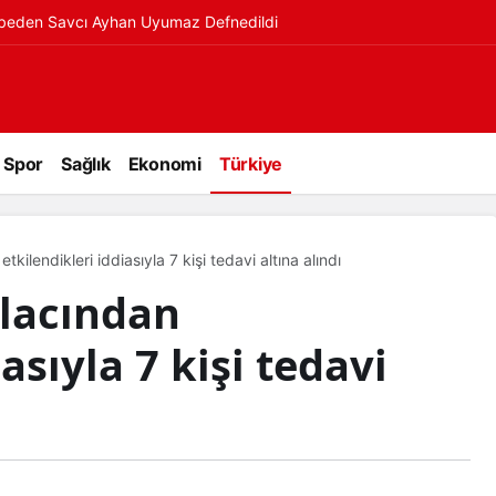
ybeden Savcı Ayhan Uyumaz Defnedildi
Spor
Sağlık
Ekonomi
Türkiye
kilendikleri iddiasıyla 7 kişi tedavi altına alındı
ilacından
asıyla 7 kişi tedavi