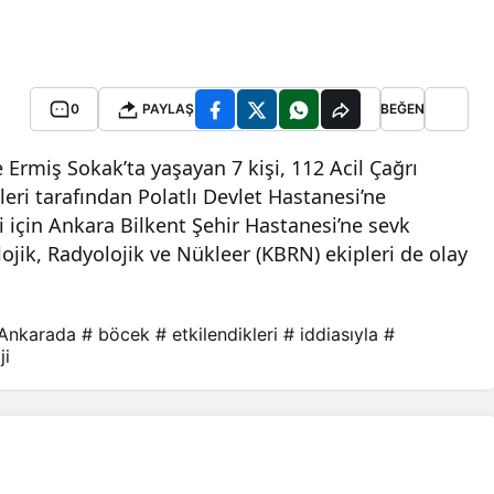
0
PAYLAŞ
BEĞEN
e Ermiş Sokak’ta yaşayan 7 kişi, 112 Acil Çağrı
eri tarafından Polatlı Devlet Hastanesi’ne
avi için Ankara Bilkent Şehir Hastanesi’ne sevk
ojik, Radyolojik ve Nükleer (KBRN) ekipleri de olay
Ankarada
# böcek
# etkilendikleri
# iddiasıyla
#
ji