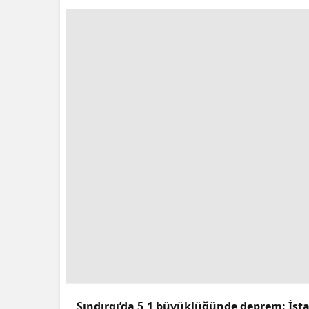
Sındırgı’da 5,1 büyüklüğünde deprem: İstan