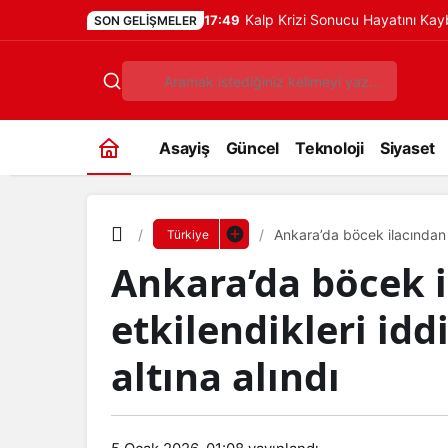
Kalp Krizi Sonucu Hayatını Ka
17:49
SON GELIŞMELER
Asayiş
Güncel
Teknoloji
Siyaset
Ankara’da böcek ilacından et
Türkiye
Ankara’da böcek 
etkilendikleri iddi
altına alındı