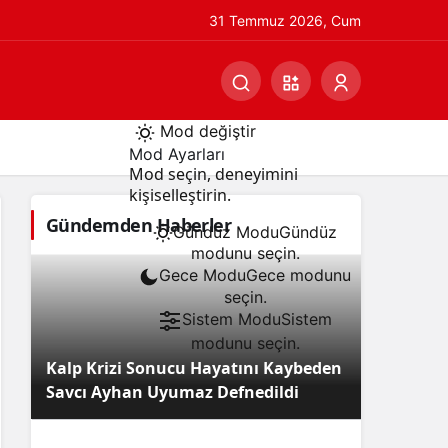
31 Temmuz 2026, Cum
Mod değiştir
Mod Ayarları
Mod seçin, deneyimini
kişiselleştirin.
Gündemden Haberler
Gündüz Modu
Gündüz
modunu seçin.
Gece Modu
Gece modunu
seçin.
Sistem Modu
Sistem
modunu seçin.
Kalp Krizi Sonucu Hayatını Kaybeden
Savcı Ayhan Uyumaz Defnedildi