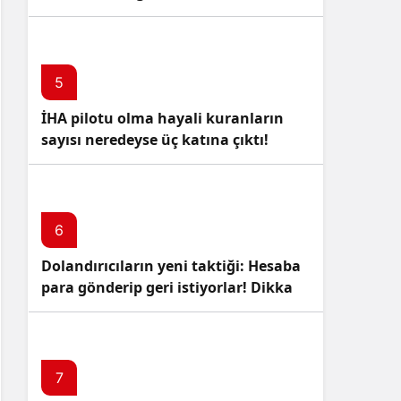
5
İHA pilotu olma hayali kuranların
sayısı neredeyse üç katına çıktı!
6
Dolandırıcıların yeni taktiği: Hesaba
para gönderip geri istiyorlar! Dikkat
Edin!
7