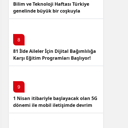
Bilim ve Teknoloji Haftası Türkiye
genelinde büyük bir coşkuyla
kutlandı: İşte Etkinlikler ve
Kutlamalar!
8
81 İlde Aileler İçin Dijital Bağımlılığa
Karşı Eğitim Programları Başlıyor!
9
1 Nisan itibariyle başlayacak olan 5G
dönemi ile mobil iletişimde devrim
başlıyor!