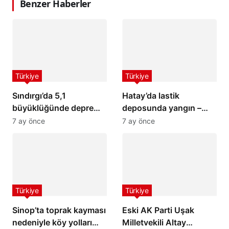
Benzer Haberler
Türkiye
Türkiye
Sındırgı’da 5,1
Hatay’da lastik
büyüklüğünde deprem:
deposunda yangın –
İstanbul ve İzmir’de de
Son Dakika Haberleri
7 ay önce
7 ay önce
hissedildi
Türkiye
Türkiye
Sinop’ta toprak kayması
Eski AK Parti Uşak
nedeniyle köy yolları
Milletvekili Altay