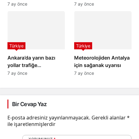
ulaşıma kapandı
hayatını kaybetti
7 ay önce
7 ay önce
Türkiye
Türkiye
Ankara’da yarın bazı
Meteorolojiden Antalya
yollar trafiğe
için sağanak uyarısı
kapatılacak
7 ay önce
7 ay önce
Bir Cevap Yaz
E-posta adresiniz yayınlanmayacak.
Gerekli alanlar
*
ile işaretlenmişlerdir
YORUMUNUZ
*