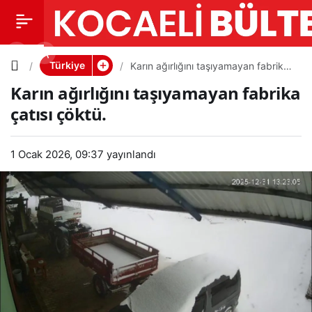
Karın
0
PAYLAŞ
ağırlığını
Türkiye
Karın ağırlığını taşıyamayan fabrika
çatısı çöktü.
Karın ağırlığını taşıyamayan fabrika
taşıyama
çatısı çöktü.
yan
1 Ocak 2026, 09:37
yayınlandı
fabrika
çatısı
çöktü.