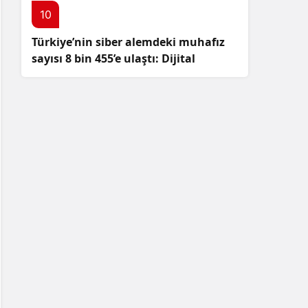
10
Türkiye’nin siber alemdeki muhafız
sayısı 8 bin 455’e ulaştı: Dijital
güvenliğimizi korumak için
çalışmalar artıyor!