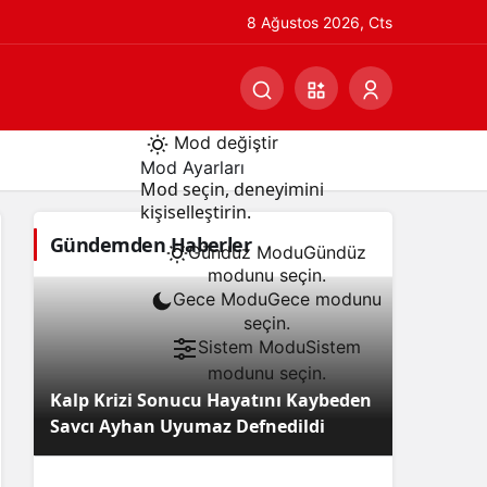
8 Ağustos 2026, Cts
Mod değiştir
Mod Ayarları
Mod seçin, deneyimini
kişiselleştirin.
Gündemden Haberler
Gündüz Modu
Gündüz
modunu seçin.
Gece Modu
Gece modunu
seçin.
Sistem Modu
Sistem
modunu seçin.
Kalp Krizi Sonucu Hayatını Kaybeden
Savcı Ayhan Uyumaz Defnedildi