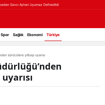
ybeden Savcı Ayhan Uyumaz Defnedildi
Spor
Sağlık
Ekonomi
Türkiye
en sürücülere yılbaşı uyarısı
üdürlüğü’nden
 uyarısı