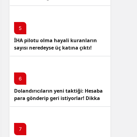
5
İHA pilotu olma hayali kuranların
sayısı neredeyse üç katına çıktı!
6
Dolandırıcıların yeni taktiği: Hesaba
para gönderip geri istiyorlar! Dikkat
Edin!
7