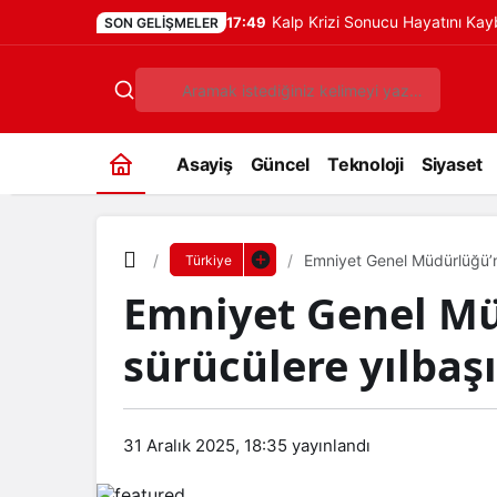
Kalp Krizi Sonucu Hayatını Ka
17:49
SON GELIŞMELER
Asayiş
Güncel
Teknoloji
Siyaset
Emniyet Genel Müdürlüğü’nd
Türkiye
Emniyet Genel M
sürücülere yılbaşı
31 Aralık 2025, 18:35
yayınlandı