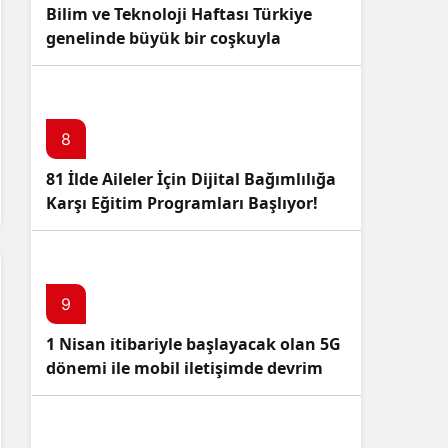
Bilim ve Teknoloji Haftası Türkiye
genelinde büyük bir coşkuyla
kutlandı: İşte Etkinlikler ve
Kutlamalar!
8
81 İlde Aileler İçin Dijital Bağımlılığa
Karşı Eğitim Programları Başlıyor!
9
1 Nisan itibariyle başlayacak olan 5G
dönemi ile mobil iletişimde devrim
başlıyor!