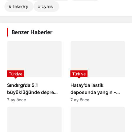
# Teknoloji
# Uyarısı
Benzer Haberler
Türkiye
Türkiye
Sındırgı’da 5,1
Hatay’da lastik
büyüklüğünde deprem:
deposunda yangın –
İstanbul ve İzmir’de de
Son Dakika Haberleri
7 ay önce
7 ay önce
hissedildi