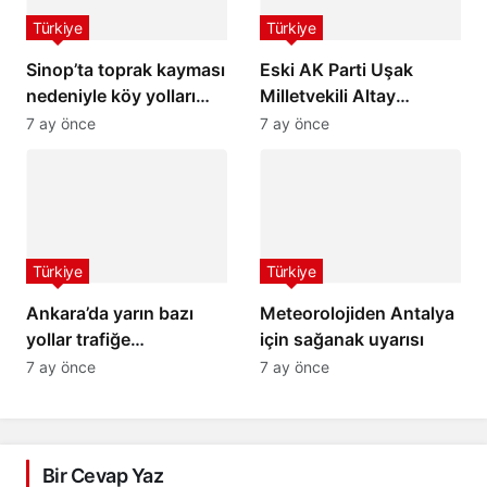
Türkiye
Türkiye
Sinop’ta toprak kayması
Eski AK Parti Uşak
nedeniyle köy yolları
Milletvekili Altay
ulaşıma kapandı
hayatını kaybetti
7 ay önce
7 ay önce
Türkiye
Türkiye
Ankara’da yarın bazı
Meteorolojiden Antalya
yollar trafiğe
için sağanak uyarısı
kapatılacak
7 ay önce
7 ay önce
Bir Cevap Yaz