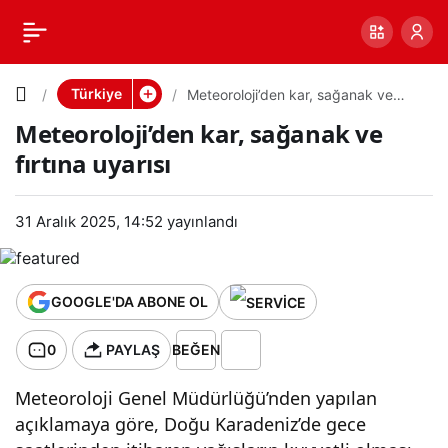
Meteorol
0
PAYLAŞ
oji’den
Türkiye
Meteoroloji’den kar, sağanak ve
fırtına uyarısı
Meteoroloji’den kar, sağanak ve
kar,
fırtına uyarısı
sağanak
31 Aralık 2025, 14:52
yayınlandı
ve fırtına
uyarısı
GOOGLE'DA ABONE OL
0
PAYLAŞ
BEĞEN
Meteoroloji Genel Müdürlüğü’nden yapılan
açıklamaya göre, Doğu Karadeniz’de gece