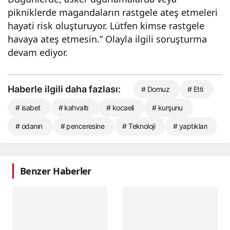
pikniklerde magandaların rastgele ateş etmeleri
hayati risk oluşturuyor. Lütfen kimse rastgele
havaya ateş etmesin.” Olayla ilgili soruşturma
devam ediyor.
Haberle ilgili daha fazlası:
# Domuz
# Etti
# isabet
# kahvaltı
# kocaeli
# kurşunu
# odanın
# penceresine
# Teknoloji
# yaptıkları
Benzer Haberler