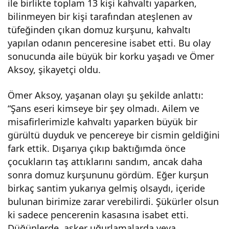
ile birlikte toplam 13 kişi kahvaltı yaparken,
etti
bilinmeyen bir kişi tarafından ateşlenen av
tüfeğinden çıkan domuz kurşunu, kahvaltı
yapılan odanın penceresine isabet etti. Bu olay
sonucunda aile büyük bir korku yaşadı ve Ömer
Aksoy, şikayetçi oldu.
Ömer Aksoy, yaşanan olayı şu şekilde anlattı:
“Şans eseri kimseye bir şey olmadı. Ailem ve
misafirlerimizle kahvaltı yaparken büyük bir
gürültü duyduk ve pencereye bir cismin geldiğini
fark ettik. Dışarıya çıkıp baktığımda önce
çocukların taş attıklarını sandım, ancak daha
sonra domuz kurşununu gördüm. Eğer kurşun
birkaç santim yukarıya gelmiş olsaydı, içeride
bulunan birimize zarar verebilirdi. Şükürler olsun
ki sadece pencerenin kasasına isabet etti.
Düğünlerde, asker uğurlamalarda veya