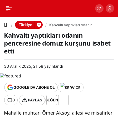
Kahvaltı
0
PAYLAŞ
yaptıkları
Türkiye
Kahvaltı yaptıkları odanın
penceresine domuz kurşunu isabet
Kahvaltı yaptıkları odanın
etti
odanın
penceresine domuz kurşunu isabet
etti
penceres
ine
30 Aralık 2025, 21:58
yayınlandı
domuz
GOOGLE'DA ABONE OL
kurşunu
0
PAYLAŞ
BEĞEN
isabet
Mahalle muhtarı Ömer Aksoy, ailesi ve misafirleri