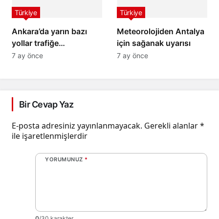
Türkiye
Türkiye
Ankara’da yarın bazı
Meteorolojiden Antalya
yollar trafiğe
için sağanak uyarısı
kapatılacak
7 ay önce
7 ay önce
Bir Cevap Yaz
E-posta adresiniz yayınlanmayacak.
Gerekli alanlar
*
ile işaretlenmişlerdir
YORUMUNUZ
*
0
/30 karakter