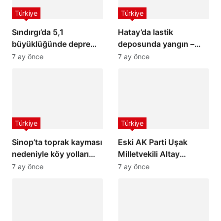
Türkiye
Türkiye
Sındırgı’da 5,1
Hatay’da lastik
büyüklüğünde deprem:
deposunda yangın –
İstanbul ve İzmir’de de
Son Dakika Haberleri
7 ay önce
7 ay önce
hissedildi
Türkiye
Türkiye
Sinop’ta toprak kayması
Eski AK Parti Uşak
nedeniyle köy yolları
Milletvekili Altay
ulaşıma kapandı
hayatını kaybetti
7 ay önce
7 ay önce