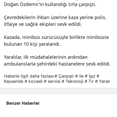
Doğan Özdemir’in kullandığı tırla çarpıştı.
isi
Çevredekilerin ihbarı üzerine kaza yerine polis,
ile
itfaiye ve sağlık ekipleri sevk edildi.
Kazada, minibüs sürücüsüyle birlikte minibüste
tır
bulunan 10 kişi yaralandı.
çarp
Yaralılar, ilk müdahalelerinin ardından
ambulanslarla şehirdeki hastanelere sevk edildi.
ıştı:
Haberle ilgili daha fazlası:
# Çarpıştı
# ile
# İşçi
#
11
Kayseride
# kocaeli
# servisi
# Teknoloji
# Tır
# Yaralı
yara
Benzer Haberler
lı