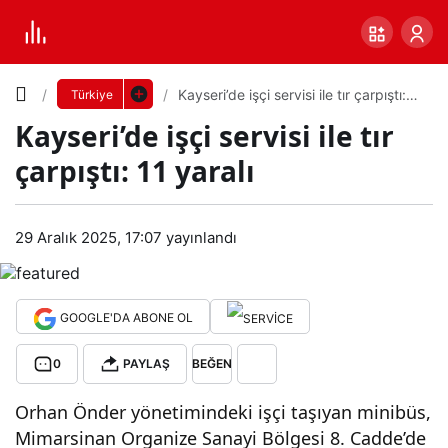
Yazı
Kayseri’de işçi servisi ile tır çarpıştı:
Türkiye
11 yaralı
Kayseri’de işçi servisi ile tır
Boyutunu
çarpıştı: 11 yaralı
Ayarla
Kay
29 Aralık 2025, 17:07
yayınlandı
0
PAYLAŞ
seri’
Küçük
100%
Dev
de
GOOGLE'DA ABONE OL
0
PAYLAŞ
BEĞEN
işçi
Varsayılana
Orhan Önder yönetimindeki işçi taşıyan minibüs,
serv
dön
Mimarsinan Organize Sanayi Bölgesi 8. Cadde’de