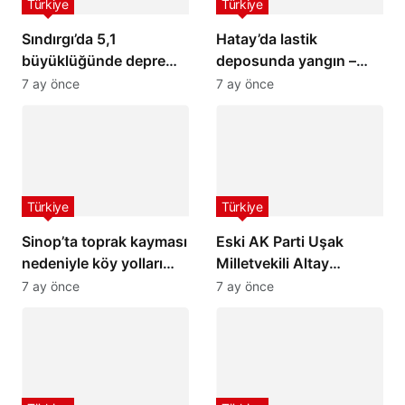
Türkiye
Türkiye
Sındırgı’da 5,1
Hatay’da lastik
büyüklüğünde deprem:
deposunda yangın –
İstanbul ve İzmir’de de
Son Dakika Haberleri
7 ay önce
7 ay önce
hissedildi
Türkiye
Türkiye
Sinop’ta toprak kayması
Eski AK Parti Uşak
nedeniyle köy yolları
Milletvekili Altay
ulaşıma kapandı
hayatını kaybetti
7 ay önce
7 ay önce