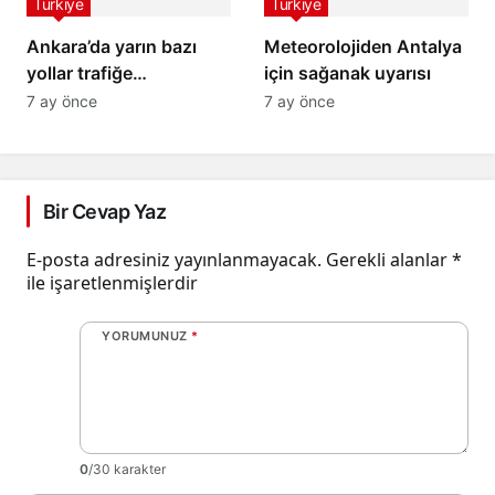
Türkiye
Türkiye
Ankara’da yarın bazı
Meteorolojiden Antalya
yollar trafiğe
için sağanak uyarısı
kapatılacak
7 ay önce
7 ay önce
Bir Cevap Yaz
E-posta adresiniz yayınlanmayacak.
Gerekli alanlar
*
ile işaretlenmişlerdir
YORUMUNUZ
*
0
/30 karakter