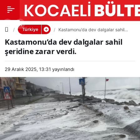
Kastamo
0
PAYLAŞ
nu’da dev
Türkiye
Kastamonu’da dev dalgalar sahil
şeridine zarar verdi.
Kastamonu’da dev dalgalar sahil
dalgalar
şeridine zarar verdi.
sahil
29 Aralık 2025, 13:31
yayınlandı
şeridine
zarar
verdi.