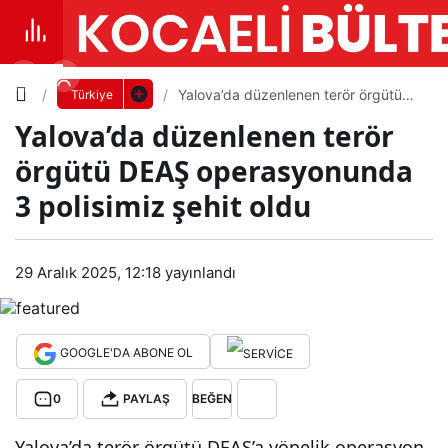
Yazı
Yalova’da düzenlenen terör örgütü
Türkiye
DEAŞ operasyonunda 3 polisimiz
Yalova’da düzenlenen terör
şehit oldu
Boyutunu
örgütü DEAŞ operasyonunda
Ayarla
3 polisimiz şehit oldu
Yalo
0
PAYLAŞ
va’d
29 Aralık 2025, 12:18
yayınlandı
Küçük
100%
Dev
a
GOOGLE'DA ABONE OL
düz
Varsayılana
0
PAYLAŞ
BEĞEN
enle
dön
Yalova’da terör örgütü DEAŞ’a yönelik operasyon