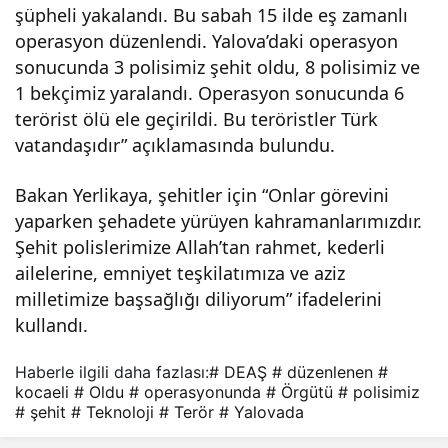
şüpheli yakalandı. Bu sabah 15 ilde eş zamanlı
rasy
operasyon düzenlendi. Yalova’daki operasyon
sonucunda 3 polisimiz şehit oldu, 8 polisimiz ve
onu
1 bekçimiz yaralandı. Operasyon sonucunda 6
terörist ölü ele geçirildi. Bu teröristler Türk
nda
vatandaşıdır” açıklamasında bulundu.
3
Bakan Yerlikaya, şehitler için “Onlar görevini
yaparken şehadete yürüyen kahramanlarımızdır.
Şehit polislerimize Allah’tan rahmet, kederli
poli
ailelerine, emniyet teşkilatımıza ve aziz
milletimize başsağlığı diliyorum” ifadelerini
simi
kullandı.
z
Haberle ilgili daha fazlası:
# DEAŞ
# düzenlenen
#
kocaeli
# Oldu
# operasyonunda
# Örgütü
# polisimiz
şehi
# şehit
# Teknoloji
# Terör
# Yalovada