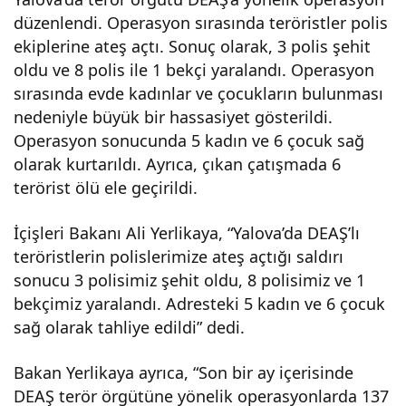
düzenlendi. Operasyon sırasında teröristler polis
nen
ekiplerine ateş açtı. Sonuç olarak, 3 polis şehit
oldu ve 8 polis ile 1 bekçi yaralandı. Operasyon
terö
sırasında evde kadınlar ve çocukların bulunması
nedeniyle büyük bir hassasiyet gösterildi.
r
Operasyon sonucunda 5 kadın ve 6 çocuk sağ
olarak kurtarıldı. Ayrıca, çıkan çatışmada 6
örg
terörist ölü ele geçirildi.
ütü
İçişleri Bakanı Ali Yerlikaya, “Yalova’da DEAŞ’lı
teröristlerin polislerimize ateş açtığı saldırı
sonucu 3 polisimiz şehit oldu, 8 polisimiz ve 1
DEA
bekçimiz yaralandı. Adresteki 5 kadın ve 6 çocuk
sağ olarak tahliye edildi” dedi.
Ş
Bakan Yerlikaya ayrıca, “Son bir ay içerisinde
ope
DEAŞ terör örgütüne yönelik operasyonlarda 137