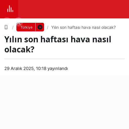
Yazı
Yılın son haftası hava nasıl olacak?
Türkiye
Yılın son haftası hava nasıl
Boyutunu
olacak?
Ayarla
Yılın
29 Aralık 2025, 10:18
yayınlandı
0
PAYLAŞ
son
Küçük
100%
Dev
haft
ası
Varsayılana
hav
dön