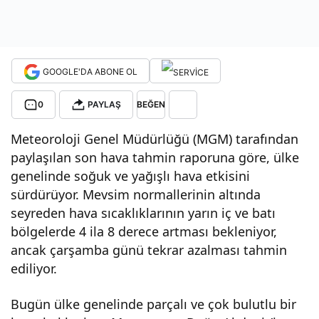
a
nası
GOOGLE'DA ABONE OL
l
0
PAYLAŞ
BEĞEN
Meteoroloji Genel Müdürlüğü (MGM) tarafından
olac
paylaşılan son hava tahmin raporuna göre, ülke
genelinde soğuk ve yağışlı hava etkisini
ak?
sürdürüyor. Mevsim normallerinin altında
seyreden hava sıcaklıklarının yarın iç ve batı
bölgelerde 4 ila 8 derece artması bekleniyor,
ancak çarşamba günü tekrar azalması tahmin
ediliyor.
Bugün ülke genelinde parçalı ve çok bulutlu bir