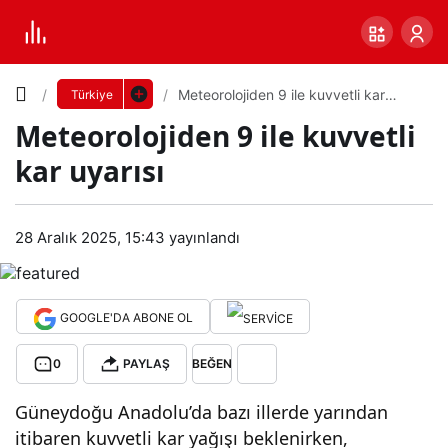
Yazı
Meteorolojiden 9 ile kuvvetli kar
Türkiye
uyarısı
Meteorolojiden 9 ile kuvvetli
Boyutunu
kar uyarısı
Ayarla
Met
28 Aralık 2025, 15:43
yayınlandı
0
PAYLAŞ
eor
Küçük
100%
Dev
oloji
GOOGLE'DA ABONE OL
0
PAYLAŞ
BEĞEN
den
Varsayılana
Güneydoğu Anadolu’da bazı illerde yarından
9 ile
dön
itibaren kuvvetli kar yağışı beklenirken,