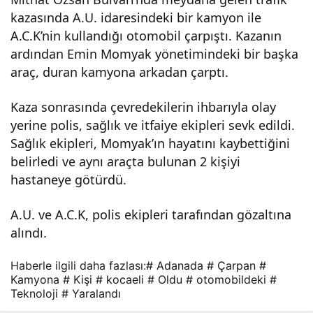
kazasında A.U. idaresindeki bir kamyon ile
a
A.C.K’nin kullandığı otomobil çarpıştı. Kazanın
ardından Emin Momyak yönetimindeki bir başka
çarp
araç, duran kamyona arkadan çarptı.
an
Kaza sonrasında çevredekilerin ihbarıyla olay
yerine polis, sağlık ve itfaiye ekipleri sevk edildi.
oto
Sağlık ekipleri, Momyak’ın hayatını kaybettiğini
belirledi ve aynı araçta bulunan 2 kişiyi
mob
hastaneye götürdü.
A.U. ve A.C.K, polis ekipleri tarafından gözaltına
ilde
alındı.
ki 1
Haberle ilgili daha fazlası:
# Adanada
# Çarpan
#
Kamyona
# Kişi
# kocaeli
# Oldu
# otomobildeki
#
kişi
Teknoloji
# Yaralandı