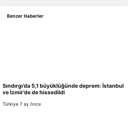
öldü
Benzer Haberler
, 2
kişi
yara
land
Sındırgı’da 5,1 büyüklüğünde deprem: İstanbul
ı
ve İzmir’de de hissedildi
Türkiye
7 ay önce