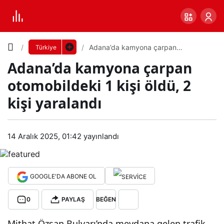
Yazı
Adana’da kamyona çarpan
Türkiye
otomobildeki 1 kişi öldü, 2 kişi
Adana’da kamyona çarpan
yaralandı
Boyutunu
otomobildeki 1 kişi öldü, 2
Ayarla
kişi yaralandı
Ada
0
PAYLAŞ
na’d
14 Aralık 2025, 01:42
yayınlandı
Küçük
100%
Dev
a
GOOGLE'DA ABONE OL
kam
Varsayılana
0
PAYLAŞ
BEĞEN
yon
dön
Mithat Özsan Bulvarı’nda meydana gelen trafik