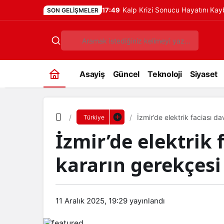
Kalp Krizi Sonucu Hayatını Ka
17:49
SON GELIŞMELER
Asayiş
Güncel
Teknoloji
Siyaset
İzmir’de elektrik faciası d
Türkiye
İzmir’de elektrik 
kararın gerekçesi
11 Aralık 2025, 19:29
yayınlandı