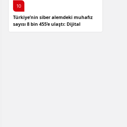
10
Türkiye’nin siber alemdeki muhafız
sayısı 8 bin 455’e ulaştı: Dijital
güvenliğimizi korumak için
çalışmalar artıyor!