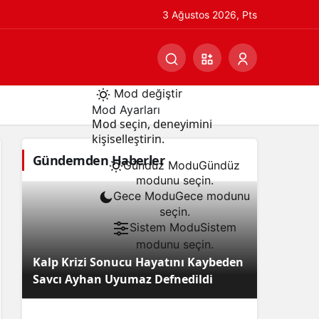
3 Ağustos 2026, Pts
Mod değiştir
Mod Ayarları
Mod seçin, deneyimini
kişiselleştirin.
Gündemden Haberler
Gündüz Modu
Gündüz
modunu seçin.
Gece Modu
Gece modunu
seçin.
Sistem Modu
Sistem
modunu seçin.
Kalp Krizi Sonucu Hayatını Kaybeden
Savcı Ayhan Uyumaz Defnedildi