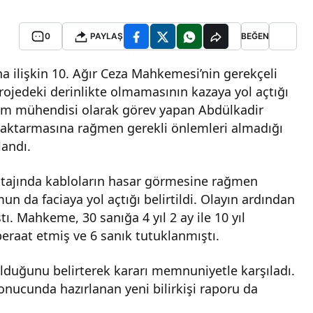
0
PAYLAŞ
BEĞEN
na ilişkin 10. Ağır Ceza Mahkemesi’nin gerekçeli
 projedeki derinlikte olmamasının kazaya yol açtığı
akım mühendisi olarak görev yapan Abdülkadir
ni aktarmasına rağmen gerekli önlemleri almadığı
landı.
tajında kabloların hasar görmesine rağmen
n da faciaya yol açtığı belirtildi. Olayın ardından
ı. Mahkeme, 30 sanığa 4 yıl 2 ay ile 10 yıl
beraat etmiş ve 6 sanık tutuklanmıştı.
bulduğunu belirterek kararı memnuniyetle karşıladı.
onucunda hazırlanan yeni bilirkişi raporu da