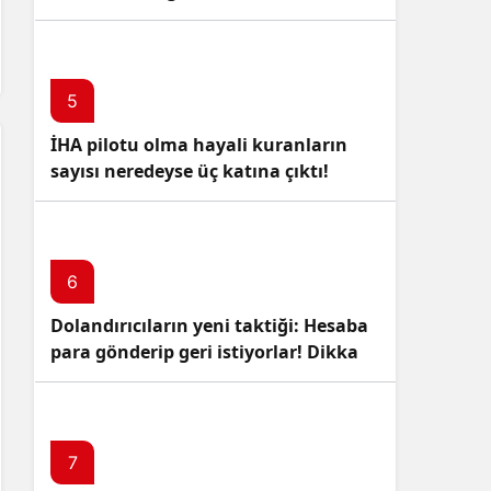
5
İHA pilotu olma hayali kuranların
sayısı neredeyse üç katına çıktı!
6
Dolandırıcıların yeni taktiği: Hesaba
para gönderip geri istiyorlar! Dikkat
Edin!
7