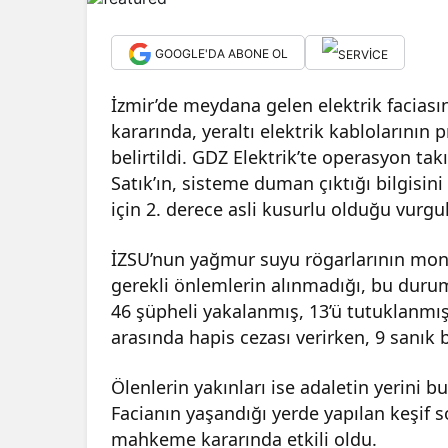
GOOGLE'DA ABONE OL
İzmir’de meydana gelen elektrik faciası
kararında, yeraltı elektrik kablolarının
belirtildi. GDZ Elektrik’te operasyon t
Satık’ın, sisteme duman çıktığı bilgisi
için 2. derece asli kusurlu olduğu vurgu
İZSU’nun yağmur suyu rögarlarının mon
gerekli önlemlerin alınmadığı, bu durumu
46 şüpheli yakalanmış, 13’ü tutuklanmışt
arasında hapis cezası verirken, 9 sanık 
Ölenlerin yakınları ise adaletin yerini 
Facianın yaşandığı yerde yapılan keşif s
mahkeme kararında etkili oldu.