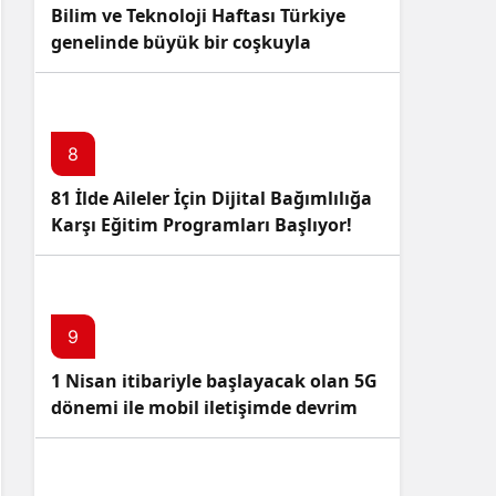
Bilim ve Teknoloji Haftası Türkiye
genelinde büyük bir coşkuyla
kutlandı: İşte Etkinlikler ve
Kutlamalar!
8
81 İlde Aileler İçin Dijital Bağımlılığa
Karşı Eğitim Programları Başlıyor!
9
1 Nisan itibariyle başlayacak olan 5G
dönemi ile mobil iletişimde devrim
başlıyor!