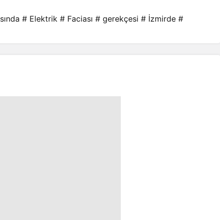
sında
# Elektrik
# Faciası
# gerekçesi
# İzmirde
#