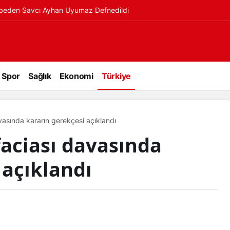
ybeden Savcı Ayhan Uyumaz Defnedildi
Spor
Sağlık
Ekonomi
Türkiye
avasında kararın gerekçesi açıklandı
faciası davasında
 açıklandı