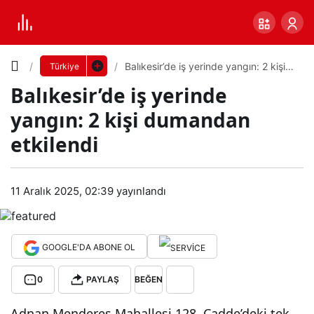
Yazı
Balıkesir’de iş yerinde yangın: 2 kişi
Türkiye
dumandan etkilendi
Balıkesir’de iş yerinde
Boyutunu
yangın: 2 kişi dumandan
Ayarla
etkilendi
Balı
0
PAYLAŞ
kesi
11 Aralık 2025, 02:39
yayınlandı
Küçük
100%
Dev
r’de
GOOGLE'DA ABONE OL
iş
Varsayılana
0
PAYLAŞ
BEĞEN
yeri
dön
Adnan Menderes Mahallesi 128. Cadde’deki tek