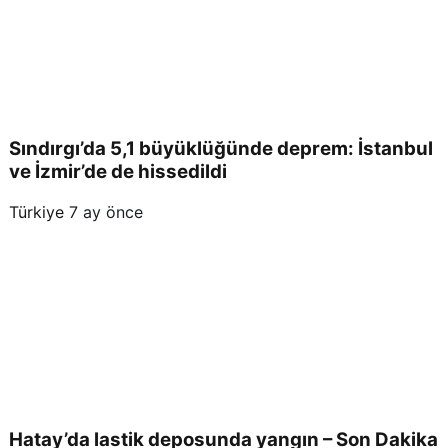
etkil
endi
Sındırgı’da 5,1 büyüklüğünde deprem: İstanbul
ve İzmir’de de hissedildi
Türkiye
7 ay önce
Hatay’da lastik deposunda yangın – Son Dakika