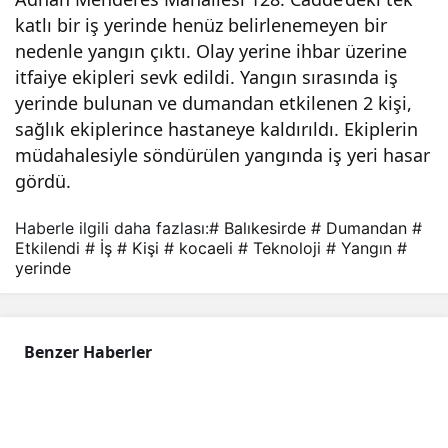
katlı bir iş yerinde henüz belirlenemeyen bir
nde
nedenle yangın çıktı. Olay yerine ihbar üzerine
itfaiye ekipleri sevk edildi. Yangın sırasında iş
yan
yerinde bulunan ve dumandan etkilenen 2 kişi,
sağlık ekiplerince hastaneye kaldırıldı. Ekiplerin
gın:
müdahalesiyle söndürülen yangında iş yeri hasar
gördü.
2
Haberle ilgili daha fazlası:
# Balıkesirde
# Dumandan
#
Etkilendi
# İş
# Kişi
# kocaeli
# Teknoloji
# Yangın
#
kişi
yerinde
dum
Benzer Haberler
and
an