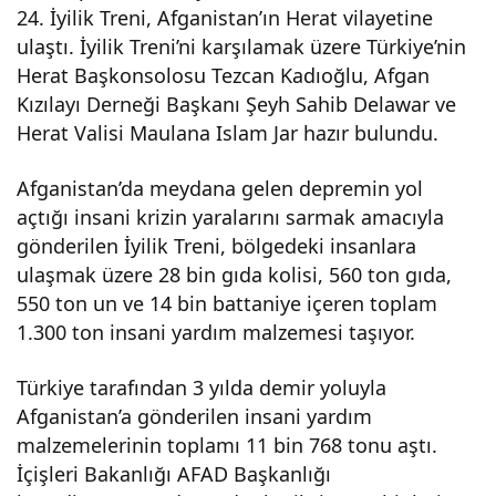
24. İyilik Treni, Afganistan’ın Herat vilayetine
Tre
ulaştı. İyilik Treni’ni karşılamak üzere Türkiye’nin
Herat Başkonsolosu Tezcan Kadıoğlu, Afgan
ni”
Kızılayı Derneği Başkanı Şeyh Sahib Delawar ve
Herat Valisi Maulana Islam Jar hazır bulundu.
Afg
Afganistan’da meydana gelen depremin yol
açtığı insani krizin yaralarını sarmak amacıyla
anis
gönderilen İyilik Treni, bölgedeki insanlara
ulaşmak üzere 28 bin gıda kolisi, 560 ton gıda,
tan’
550 ton un ve 14 bin battaniye içeren toplam
1.300 ton insani yardım malzemesi taşıyor.
a
Türkiye tarafından 3 yılda demir yoluyla
ulaş
Afganistan’a gönderilen insani yardım
malzemelerinin toplamı 11 bin 768 tonu aştı.
tı
İçişleri Bakanlığı AFAD Başkanlığı