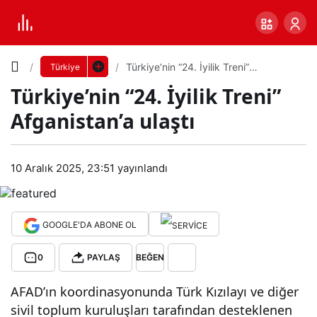
Yazı
Türkiye’nin “24. İyilik Treni”
Türkiye
Afganistan’a ulaştı
Türkiye’nin “24. İyilik Treni”
Boyutunu
Afganistan’a ulaştı
Ayarla
Tür
10 Aralık 2025, 23:51
yayınlandı
0
PAYLAŞ
kiye’
Küçük
100%
Dev
nin
GOOGLE'DA ABONE OL
0
PAYLAŞ
BEĞEN
“24.
Varsayılana
AFAD’ın koordinasyonunda Türk Kızılayı ve diğer
İyilik
dön
sivil toplum kuruluşları tarafından desteklenen