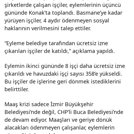
şirketlerde çalışan işçiler, eylemlerinin üçüncü
diye
gününde Konak’ta toplandı. Basmane’ye kadar
yürüyen işçiler, 4 aydır ödenmeyen sosyal
lerd
haklarının verilmesini talep ettiler.
“Eyleme belediye tarafından ücretsiz izne
e
çıkarılan işçiler de katıldı,” açıklama yapıldı.
işçil
Eylemin ikinci gününde 8 işçi daha ücretsiz izne
çıkarıldı ve havuzdaki işçi sayısı 358’e yükseldi.
erin
Bu işçiler de işlerine geri dönmek istediklerini
belirttiler.
eyle
Maaş krizi sadece İzmir Büyükşehir
mi
Belediyesi’nde değil, CHP’li Buca Belediyesi’nde
de devam ediyor. Maaşları ve geriye dönük
sür
alacakları ödenmeyen çalışanlar, eylemlerin