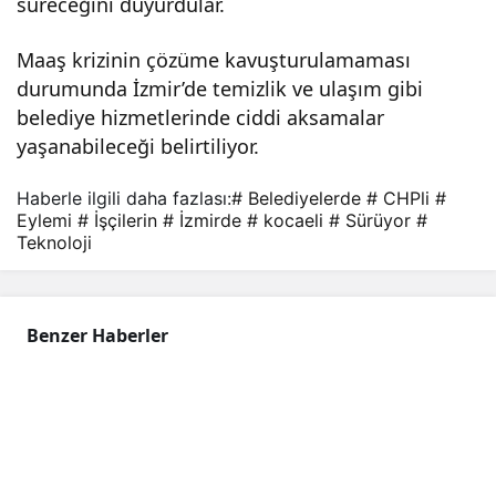
süreceğini duyurdular.
üyo
Maaş krizinin çözüme kavuşturulamaması
durumunda İzmir’de temizlik ve ulaşım gibi
r
belediye hizmetlerinde ciddi aksamalar
yaşanabileceği belirtiliyor.
Haberle ilgili daha fazlası:
# Belediyelerde
# CHPli
#
Eylemi
# İşçilerin
# İzmirde
# kocaeli
# Sürüyor
#
Teknoloji
Benzer Haberler