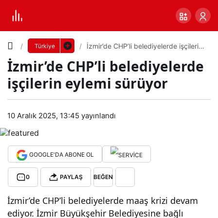
Yazı
İzmir’de CHP’li belediyelerde işçilerin
Türkiye
eylemi sürüyor
İzmir’de CHP’li belediyelerde
Boyutunu
işçilerin eylemi sürüyor
Ayarla
İzmi
10 Aralık 2025, 13:45
yayınlandı
0
PAYLAŞ
r’de
Küçük
100%
Dev
CHP
GOOGLE'DA ABONE OL
0
PAYLAŞ
BEĞEN
’li
Varsayılana
İzmir’de CHP’li belediyelerde maaş krizi devam
bele
dön
ediyor. İzmir Büyükşehir Belediyesine bağlı