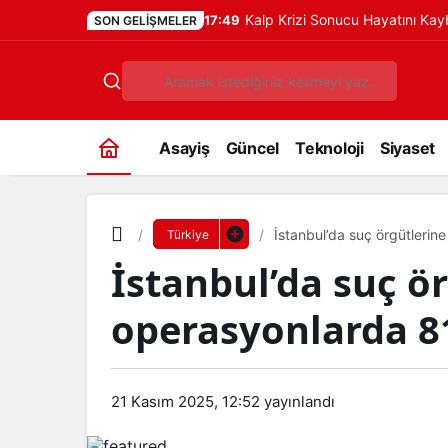
Kalp Krizi Sonucu Hayatını Ka
17:49
SON GELIŞMELER
Asayiş
Güncel
Teknoloji
Siyaset
İstanbul’da suç örgütlerine
Türkiye
İstanbul’da suç ö
operasyonlarda 81
21 Kasım 2025, 12:52
yayınlandı