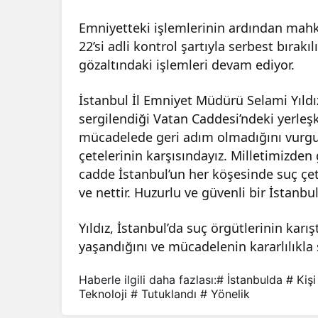
Emniyetteki işlemlerinin ardından mahk
22’si adli kontrol şartıyla serbest bırakıl
gözaltındaki işlemleri devam ediyor.
İstanbul İl Emniyet Müdürü Selami Yıldız
sergilendiği Vatan Caddesi’ndeki yerleşke
mücadelede geri adım olmadığını vurgul
çetelerinin karşısındayız. Milletimizde
cadde İstanbul’un her köşesinde suç çete
ve nettir. Huzurlu ve güvenli bir İstanbul
Yıldız, İstanbul’da suç örgütlerinin karı
yaşandığını ve mücadelenin kararlılıkla 
Haberle ilgili daha fazlası:
# İstanbulda
# Kişi
Teknoloji
# Tutuklandı
# Yönelik