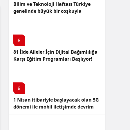
Bilim ve Teknoloji Haftası Türkiye
genelinde büyük bir coşkuyla
kutlandı: İşte Etkinlikler ve
Kutlamalar!
8
81 İlde Aileler İçin Dijital Bağımlılığa
Karşı Eğitim Programları Başlıyor!
9
1 Nisan itibariyle başlayacak olan 5G
dönemi ile mobil iletişimde devrim
başlıyor!