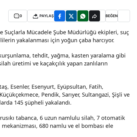
0
PAYLAŞ
BEĞEN
e Suçlarla Mücadele Şube Müdürlüğü ekipleri, suç
lilerin yakalanması için yoğun çaba harcıyor.
i kurşunlama, tehdit, yağma, kasten yaralama gibi
silah üretimi ve kaçakçılık yapan zanlıların
taş, Esenler, Esenyurt, Eyüpsultan, Fatih,
çükçekmece, Pendik, Sarıyer, Sultangazi, Şişli ve
larda 145 şüpheli yakalandı.
rusıkı tabanca, 6 uzun namlulu silah, 7 otomatik
ah mekanizması, 680 namlu ve el bombası ele