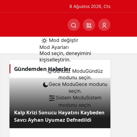
8 Ağustos 2026, Cts
Mod değiştir
Mod Ayarları
Mod seçin, deneyimini
kişiselleştirin.
Gündemden Haberler
Gündüz Modu
Gündüz
modunu seçin.
Gece Modu
Gece modunu
seçin.
Sistem Modu
Sistem
modunu seçin.
Kalp Krizi Sonucu Hayatını Kaybeden
Savcı Ayhan Uyumaz Defnedildi