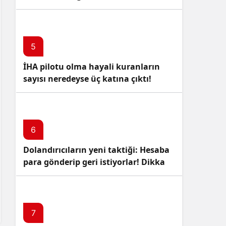
5
İHA pilotu olma hayali kuranların
sayısı neredeyse üç katına çıktı!
6
Dolandırıcıların yeni taktiği: Hesaba
para gönderip geri istiyorlar! Dikkat
Edin!
7