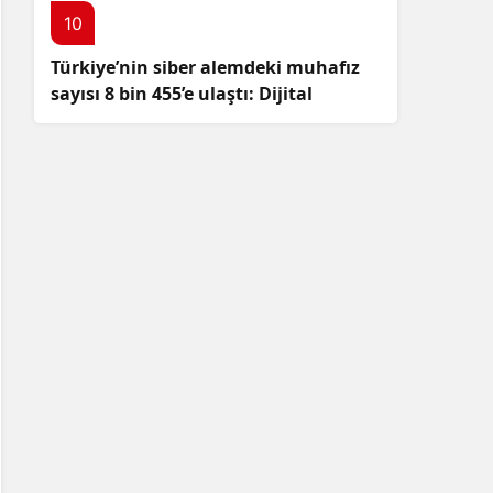
10
Türkiye’nin siber alemdeki muhafız
sayısı 8 bin 455’e ulaştı: Dijital
güvenliğimizi korumak için
çalışmalar artıyor!