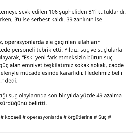
emeye sevk edilen 106 şüpheliden 81’i tutuklandı.
ırken, 3’ü ise serbest kaldı. 39 zanlının ise
, operasyonlarda ele geçirilen silahların
de personeli tebrik etti. Yıldız, suç ve suçlularla
ayarak, “Eski yeni fark etmeksizin bütün suç
n güç alan emniyet teşkilatımız sokak sokak, cadde
leriyle mücadelesinde kararlıdır. Hedefimiz belli
.” dedi.
ştığı suç olaylarında son bir yılda yüzde 49 azalma
sürdüğünü belirtti.
# kocaeli
# operasyonlarda
# örgütlerine
# Suç
#