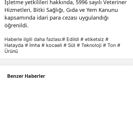
İşletme yetkilileri hakkında, 5996 sayılı Veteriner
edil
Hizmetleri, Bitki Sağlığı, Gıda ve Yem Kanunu
kapsamında idari para cezası uygulandığı
di
öğrenildi.
Haberle ilgili daha fazlası:
# Edildi
# etiketsiz
#
Hatayda
# İmha
# kocaeli
# Süt
# Teknoloji
# Ton
#
Ürünü
Benzer Haberler