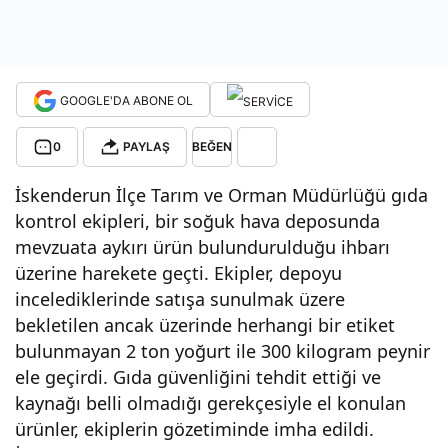
z
2,3
GOOGLE'DA ABONE OL
ton
0
PAYLAŞ
BEĞEN
İskenderun İlçe Tarım ve Orman Müdürlüğü gıda
süt
kontrol ekipleri, bir soğuk hava deposunda
mevzuata aykırı ürün bulundurulduğu ihbarı
ürü
üzerine harekete geçti. Ekipler, depoyu
incelediklerinde satışa sunulmak üzere
nü
bekletilen ancak üzerinde herhangi bir etiket
bulunmayan 2 ton yoğurt ile 300 kilogram peynir
imh
ele geçirdi. Gıda güvenliğini tehdit ettiği ve
kaynağı belli olmadığı gerekçesiyle el konulan
a
ürünler, ekiplerin gözetiminde imha edildi.