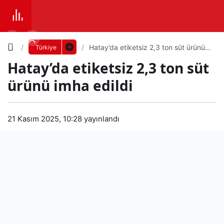
Yazı
Hatay’da etiketsiz 2,3 ton süt ürünü
Türkiye
imha edildi
Hatay’da etiketsiz 2,3 ton süt
Boyutunu
ürünü imha edildi
Ayarla
Hat
21 Kasım 2025, 10:28
yayınlandı
0
PAYLAŞ
ay’d
Küçük
100%
Dev
a
etik
Varsayılana
etsi
dön