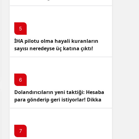
5
İHA pilotu olma hayali kuranların
sayısı neredeyse üç katına çıktı!
6
Dolandırıcıların yeni taktiği: Hesaba
para gönderip geri istiyorlar! Dikkat
Edin!
7