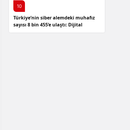
10
Türkiye’nin siber alemdeki muhafız
sayısı 8 bin 455’e ulaştı: Dijital
güvenliğimizi korumak için
çalışmalar artıyor!