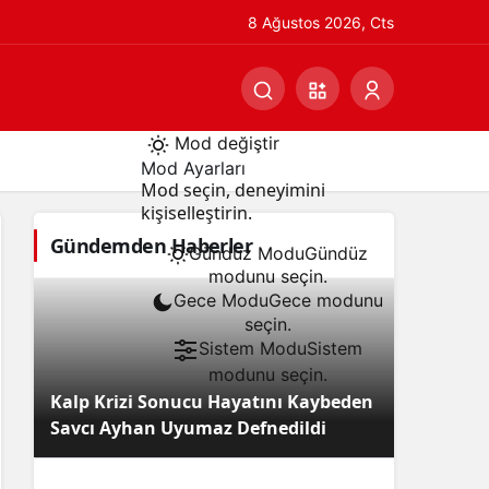
8 Ağustos 2026, Cts
Mod değiştir
Mod Ayarları
Mod seçin, deneyimini
kişiselleştirin.
Gündemden Haberler
Gündüz Modu
Gündüz
modunu seçin.
Gece Modu
Gece modunu
seçin.
Sistem Modu
Sistem
modunu seçin.
Kalp Krizi Sonucu Hayatını Kaybeden
Savcı Ayhan Uyumaz Defnedildi