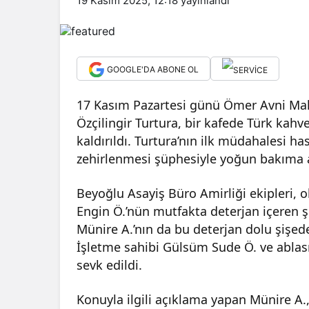
19 Kasım 2025, 12:18
yayınlandı
GOOGLE'DA ABONE OL
17 Kasım Pazartesi günü Ömer Avni Ma
Özçilingir Turtura, bir kafede Türk kah
kaldırıldı. Turtura’nın ilk müdahalesi 
zehirlenmesi şüphesiyle yoğun bakıma alı
Beyoğlu Asayiş Büro Amirliği ekipleri, o
Engin Ö.’nün mutfakta deterjan içeren ş
Münire A.’nın da bu deterjan dolu şişeden
İşletme sahibi Gülsüm Sude Ö. ve ablası
sevk edildi.
Konuyla ilgili açıklama yapan Münire A.,