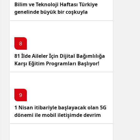
Bilim ve Teknoloji Haftası Türkiye
genelinde büyük bir coşkuyla
kutlandı: İşte Etkinlikler ve
Kutlamalar!
8
81 İlde Aileler İçin Dijital Bağımlılığa
Karşı Eğitim Programları Başlıyor!
9
1 Nisan itibariyle başlayacak olan 5G
dönemi ile mobil iletişimde devrim
başlıyor!