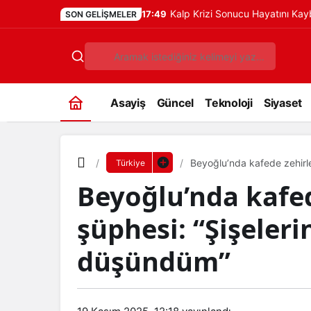
Kalp Krizi Sonucu Hayatını Ka
17:49
SON GELIŞMELER
Asayiş
Güncel
Teknoloji
Siyaset
Beyoğlu’nda kafede zehirl
Türkiye
Beyoğlu’nda kafe
şüphesi: “Şişeler
düşündüm”