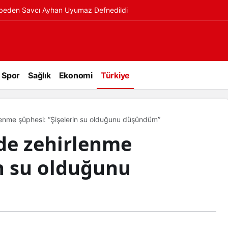
ybeden Savcı Ayhan Uyumaz Defnedildi
Spor
Sağlık
Ekonomi
Türkiye
enme şüphesi: “Şişelerin su olduğunu düşündüm”
de zehirlenme
in su olduğunu