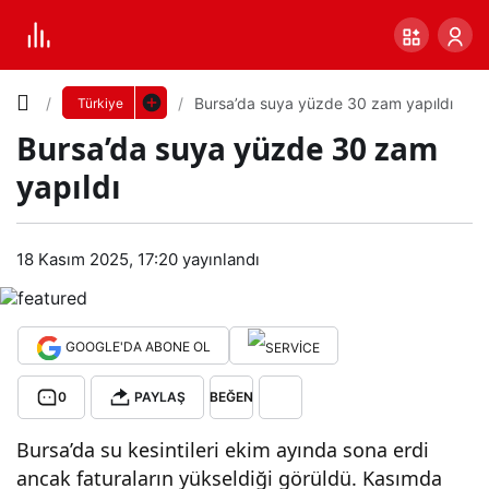
Yazı
Bursa’da suya yüzde 30 zam yapıldı
Türkiye
Bursa’da suya yüzde 30 zam
Boyutunu
yapıldı
Ayarla
Bur
18 Kasım 2025, 17:20
yayınlandı
0
PAYLAŞ
sa’d
Küçük
100%
Dev
a
GOOGLE'DA ABONE OL
0
PAYLAŞ
BEĞEN
suy
Varsayılana
Bursa’da su kesintileri ekim ayında sona erdi
a
dön
ancak faturaların yükseldiği görüldü. Kasımda