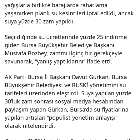
yağışlarla birlikte barajlarda rahatlama
yüz
yaşanırken planlı su kesintileri iptal edildi, ancak
suya yüzde 30 zam yapıldı.
de
Seçildiğinde su ücretlerinde yüzde 25 indirime
giden Bursa Büyükşehir Belediye Başkanı
30
Mustafa Bozbey, zammı ilginç bir gerekçeyle
savunarak, “yanlış yaptıklarını” ifade etti.
zam
AK Parti Bursa İl Başkanı Davut Gürkan, Bursa
yapı
Büyükşehir Belediyesi ve BUSKİ yönetimini su
tarifeleri üzerinden eleştirdi. Suya yapılan yüzde
ldı
30’luk zam sonrası sosyal medya hesabından
paylaşım yapan Gürkan, Bursa’da su fiyatlarına
yapılan artışları “popülist yönetim anlayışı”
olarak nitelendirdi.