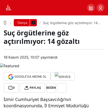
Yazı
Suç örgütlerine göz açtırılmıyor: 14
Türkiye
gözaltı
Suç örgütlerine göz
Boyutunu
açtırılmıyor: 14 gözaltı
Ayarla
Suç
18 Kasım 2025, 10:07
yayınlandı
0
PAYLAŞ
örg
Küçük
100%
Dev
ütle
GOOGLE'DA ABONE OL
0
PAYLAŞ
BEĞEN
rine
Varsayılana
İzmir Cumhuriyet Başsavcılığı’nın
göz
dön
koordinasyonunda, İl Emniyet Müdürlüğü