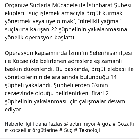
Organize Suçlarla Mücadele ile İstihbarat Şubesi
açtır
ekipleri, “suç işlemek amacıyla örgüt kurmak,
yönetmek veya üye olmak”, “nitelikli yağma”
ılmı
suçlarına karışan 22 şüphelinin yakalanmasına
yönelik operasyon başlattı.
yor:
Operasyon kapsamında İzmir’in Seferihisar ilçesi
ile Kocaeli’de belirlenen adreslere eş zamanlı
14
baskın düzenlendi. Bu baskında, örgüt elebaşı ile
yöneticilerinin de aralarında bulunduğu 14
göz
şüpheli yakalandı. Şüphelilerden 6’sının
cezaevinde olduğu belirlenirken, firari 2
altı
şüphelinin yakalanması için çalışmalar devam
ediyor.
Haberle ilgili daha fazlası:
# açtırılmıyor
# göz
# Gözaltı
# kocaeli
# örgütlerine
# Suç
# Teknoloji