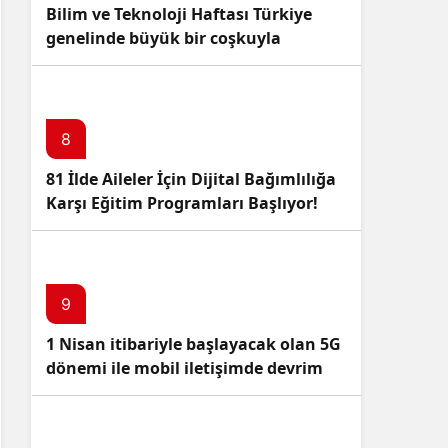
Bilim ve Teknoloji Haftası Türkiye
genelinde büyük bir coşkuyla
kutlandı: İşte Etkinlikler ve
Kutlamalar!
8
81 İlde Aileler İçin Dijital Bağımlılığa
Karşı Eğitim Programları Başlıyor!
9
1 Nisan itibariyle başlayacak olan 5G
dönemi ile mobil iletişimde devrim
başlıyor!