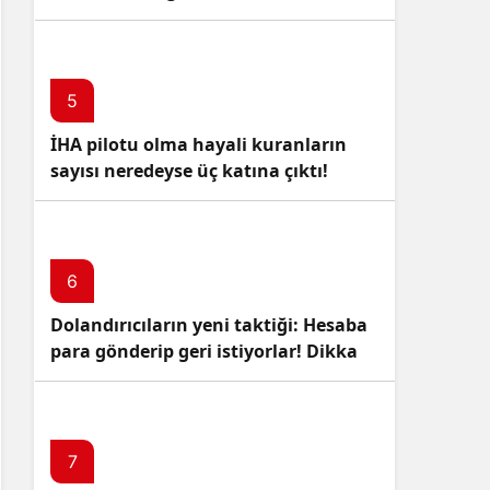
5
İHA pilotu olma hayali kuranların
sayısı neredeyse üç katına çıktı!
6
Dolandırıcıların yeni taktiği: Hesaba
para gönderip geri istiyorlar! Dikkat
Edin!
7