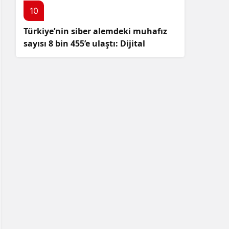
10
Türkiye’nin siber alemdeki muhafız
sayısı 8 bin 455’e ulaştı: Dijital
güvenliğimizi korumak için
çalışmalar artıyor!