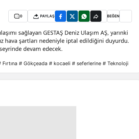
0
PAYLAŞ
BEĞEN
ulaşımı sağlayan GESTAŞ Deniz Ulaşım AŞ, yarınki
hava şartları nedeniyle iptal edildiğini duyurdu.
 seyrinde devam edecek.
 Fırtına
# Gökçeada
# kocaeli
# seferlerine
# Teknoloji