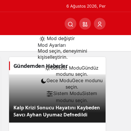
6 Ağustos 2026, Per
Mod değiştir
Mod Ayarları
Mod seçin, deneyimini
kişiselleştirin.
Gündemden Haberler
Gündüz Modu
Gündüz
modunu seçin.
Gece Modu
Gece modunu
seçin.
Sistem Modu
Sistem
modunu seçin.
Kalp Krizi Sonucu Hayatını Kaybeden
Savcı Ayhan Uyumaz Defnedildi