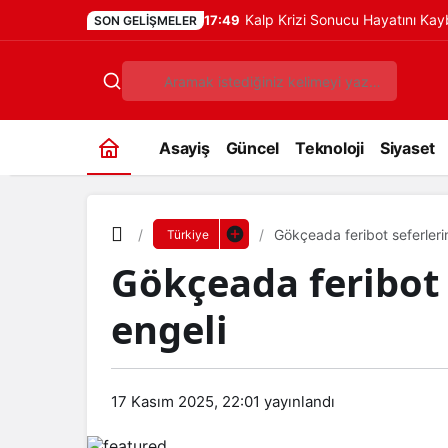
Kalp Krizi Sonucu Hayatını Ka
17:49
SON GELIŞMELER
Asayiş
Güncel
Teknoloji
Siyaset
Gökçeada feribot seferlerin
Türkiye
Gökçeada feribot s
engeli
17 Kasım 2025, 22:01
yayınlandı