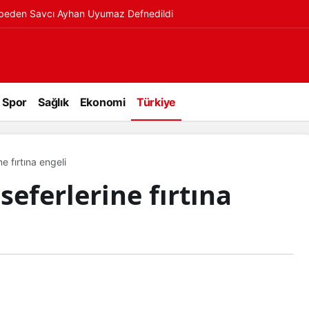
ybeden Savcı Ayhan Uyumaz Defnedildi
Spor
Sağlık
Ekonomi
Türkiye
e fırtına engeli
eferlerine fırtına