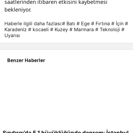
saatlerinden itibaren etkisini kaybetmesi
uyar
bekleniyor.
Haberle ilgili daha fazlası:
# Batı
# Ege
# Fırtına
# İçin
#
ısı
Karadeniz
# kocaeli
# Kuzey
# Marmara
# Teknoloji
#
Uyarısı
Benzer Haberler
Sındırgı’da 5,1 büyüklüğünde deprem: İstanbul