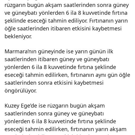
rüzgarın bugün akşam saatlerinden sonra güney
mar
ve güneybatı yönlerden 6 ila 8 kuvvetinde fırtına
şeklinde eseceği tahmin ediliyor. Fırtınanın yarın
a ve
öğle saatlerinden itibaren etkisini kaybetmesi
bekleniyor.
Kuz
Marmara’nın güneyinde ise yarın günün ilk
saatlerinden itibaren güney ve güneybatı
ey
yönlerden 6 ila 8 kuvvetinde fırtına şeklinde
eseceği tahmin edilirken, fırtınanın aynı gün öğle
Ege
saatlerinden sonra etkisini kaybetmesi
öngörülüyor.
için
Kuzey Ege’de ise rüzgarın bugün akşam
fırtı
saatlerinden sonra güney ve güneybatı
yönlerden 6 ila 8 kuvvetinde fırtına şeklinde
na
eseceği tahmin edilirken, fırtınanın yarın akşam