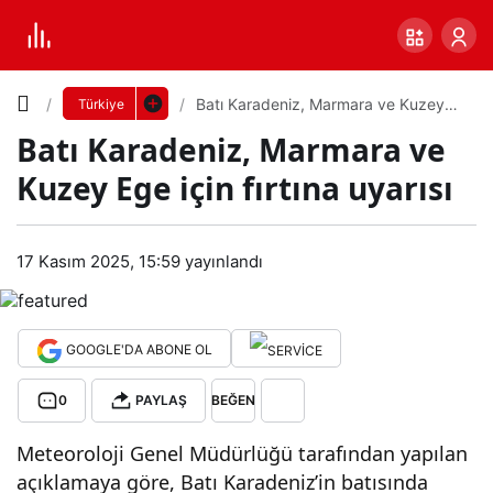
Yazı
Batı Karadeniz, Marmara ve Kuzey
Türkiye
Ege için fırtına uyarısı
Batı Karadeniz, Marmara ve
Boyutunu
Kuzey Ege için fırtına uyarısı
Ayarla
Batı
17 Kasım 2025, 15:59
yayınlandı
0
PAYLAŞ
Kar
Küçük
100%
Dev
ade
GOOGLE'DA ABONE OL
0
PAYLAŞ
BEĞEN
niz,
Varsayılana
Meteoroloji Genel Müdürlüğü tarafından yapılan
Mar
dön
açıklamaya göre, Batı Karadeniz’in batısında